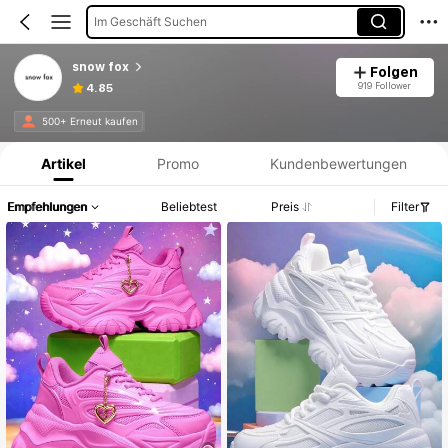
Im Geschäft Suchen
snow fox
Folgen
919 Follower
4.85
Produktinformation: Preisangabe, Verkaufs- und Lagerbestandsdetails.
500+ Erneut kaufen
Artikel
Promo
Kundenbewertungen
Empfehlungen
Beliebtest
Preis
Filter