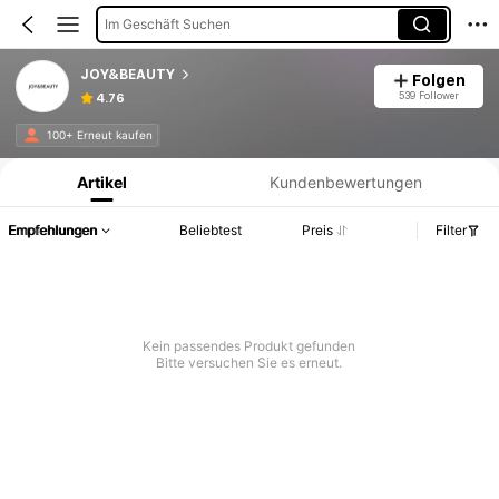
Im Geschäft Suchen
JOY&BEAUTY
Folgen
539 Follower
4.76
Produktinformation: Preisangabe, Verkaufs- und Lagerbestandsdetails.
100+ Erneut kaufen
Artikel
Kundenbewertungen
Empfehlungen
Beliebtest
Preis
Filter
Kein passendes Produkt gefunden
Bitte versuchen Sie es erneut.