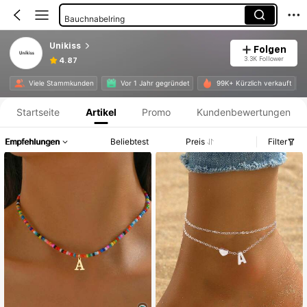
Bauchnabelring
Creolen
Unikiss
Folgen
Fußkettchen Für Damen
3.3K Follower
4.87
Ohrringe Für Herren
Produktinformation: Preisangabe, Verkaufs- und Lagerbestandsdetails.
Viele Stammkunden
Vor 1 Jahr gegründet
99K+ Kürzlich verkauft
Kettenarmbänder
Startseite
Artikel
Promo
Kundenbewertungen
Halsketten Mit Anhänger
Empfehlungen
Beliebtest
Preis
Filter