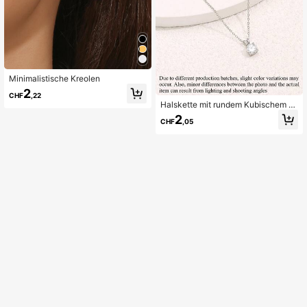
Minimalistische Kreolen
2
CHF
,22
Halskette mit rundem Kubischem Zi
rkonia Anhänger
2
CHF
,05