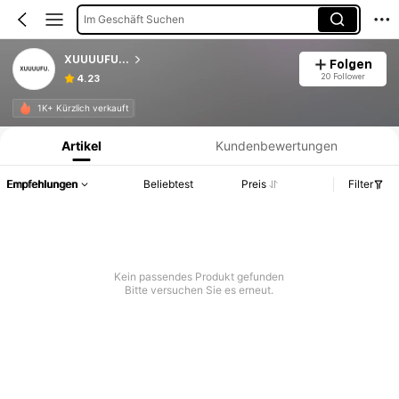
Im Geschäft Suchen
XUUUUFU...
Folgen
20 Follower
4.23
Produktinformation: Preisangabe, Verkaufs- und Lagerbestandsdetails.
1K+ Kürzlich verkauft
Artikel
Kundenbewertungen
Empfehlungen
Beliebtest
Preis
Filter
Kein passendes Produkt gefunden
Bitte versuchen Sie es erneut.