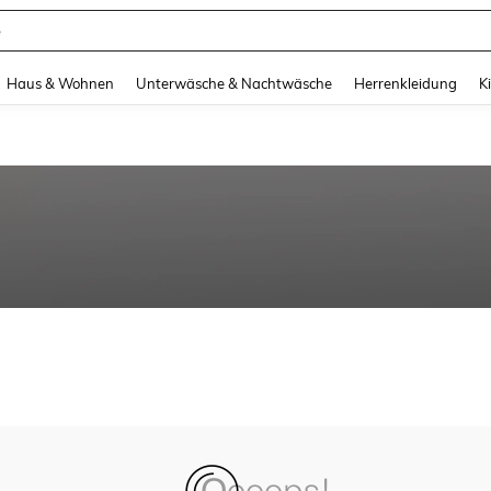
e
and down arrow keys to navigate search Zuletzt gesucht and Suche und Finde. Pr
Haus & Wohnen
Unterwäsche & Nachtwäsche
Herrenkleidung
K