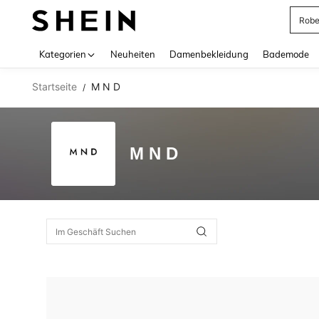
Rob
Use up 
Kategorien
Neuheiten
Damenbekleidung
Bademode
Startseite
M N D
/
M N D