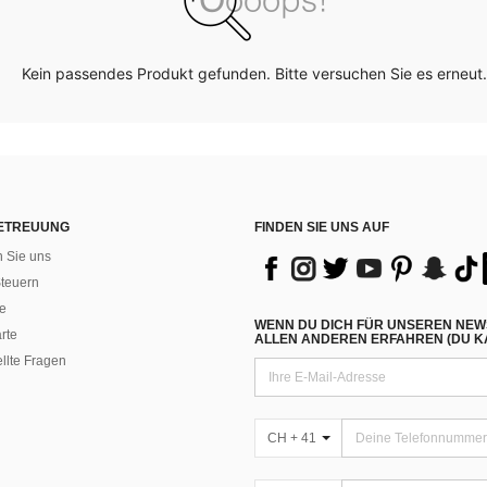
Kein passendes Produkt gefunden. Bitte versuchen Sie es erneut.
ETREUUNG
FINDEN SIE UNS AUF
n Sie uns
teuern
e
WENN DU DICH FÜR UNSEREN NEW
rte
ALLEN ANDEREN ERFAHREN (DU KA
ellte Fragen
CH + 41