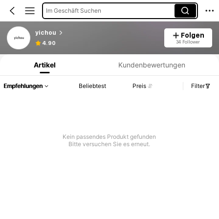
Im Geschäft Suchen
yichou
Folgen
Produktinformation: Preisangabe, Verkaufs- und Lagerbestandsdetails.
34 Follower
4.90
Artikel
Kundenbewertungen
Empfehlungen
Beliebtest
Preis
Filter
Kein passendes Produkt gefunden
Bitte versuchen Sie es erneut.