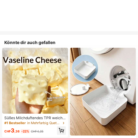
Könnte dir auch gefallen
Süßes Milchduftendes TPR weiche
s quetschbares Dumpling-förmiges
#1 Bestseller
in Mehrfarbig Quetschspielzeug für Teenager
Stressabbau-Spielzeug, 5cm niedli
3
ches lustiges Quetsch-Stressabbau
CHF
,36
-22%
CHF4,35
-Ornament, modisches praktisches