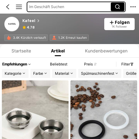
Im Geschäft Suchen
Kafeel
Folgen
1K Follower
4.78
Produktinformation: Preisangabe, Verkaufs- und Lagerbestandsdetails.
3.4K Kürzlich verkauft
1.2K Erneut kaufen
Startseite
Artikel
Kundenbewertungen
Empfehlungen
Beliebtest
Preis
Filter
Kategorie
Farbe
Material
Spülmaschinenfest
Größe