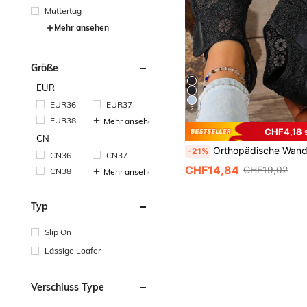
Muttertag
Mehr ansehen
Größe
EUR
EUR36
EUR37
7
EUR38
Mehr ansehen
CHF4,18 
CN
Orthopädische Wanderschuhe für Damen mit breiten Füßen & geschwollenen Füßen - verstellbare Riemen schwarze Schuhe für 
-21%
CN36
CN37
CHF14,84
CHF19,02
CN38
Mehr ansehen
Typ
Slip On
Lässige Loafer
Verschluss Type