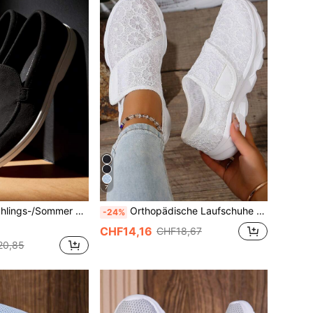
7
er, Flache Schuhe, klassischer luxuriöser vielseitiger Stil, Campus Schwarze Trainingsschuhe
Orthopädische Laufschuhe für Damen mit breiten Füßen & geschwollenen Füßen - verstellbare Riemen weiße Schuhe für Damen Trainer (speziell für breite Füße)
-24%
CHF14,16
CHF18,67
20,85