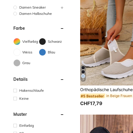
Damen Sneaker
Damen Halbschuhe
Farbe
Vielfarbig
Schwarz
Weiss
Blau
Grau
Details
7
Hakenschlaufe
#5 Bestseller
Keine
CHF17,79
Muster
Einfarbig