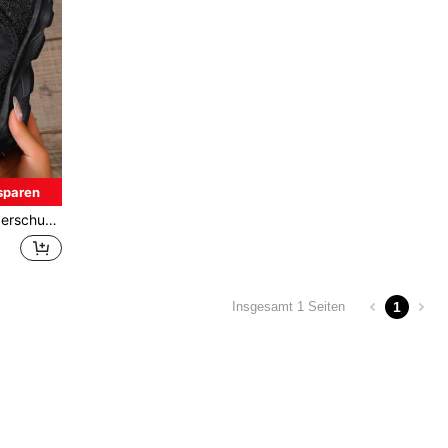
sparen
Damen Trainer (speziell für breite Füße)
1
Insgesamt 1 Seiten