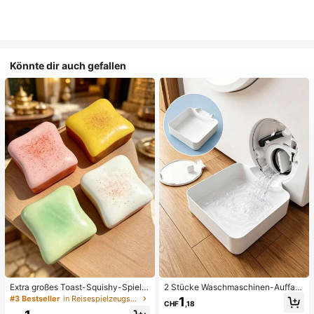
Könnte dir auch gefallen
Extra großes Toast-Squishy-Spielz
2 Stücke Waschmaschinen-Auffan
eug, superweiches Buttertoast-Stre
gwanne Tropfschale, wasserdichte
#3 Bestseller
in Reisespielzeugset Quetschspielzeug für Teenager
1
CHF
,18
ssabbau-Drückspielzeug, erhältlich
Bodenschutzmatte für Waschraum,