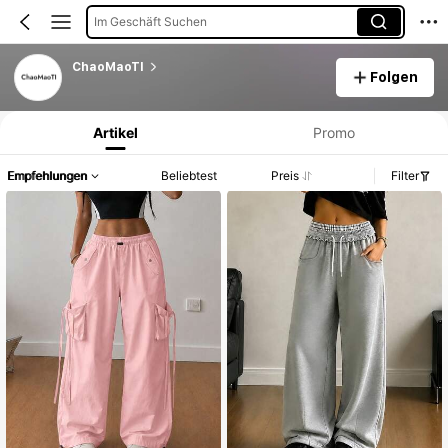
Im Geschäft Suchen
ChaoMaoTI
Folgen
Produktinformation: Preisangabe, Verkaufs- und Lagerbestandsdetails.
Artikel
Promo
Empfehlungen
Beliebtest
Preis
Filter