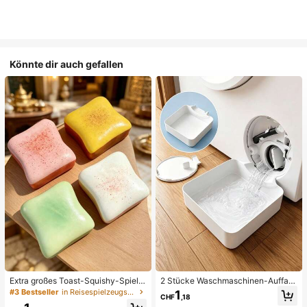
Könnte dir auch gefallen
Extra großes Toast-Squishy-Spielz
2 Stücke Waschmaschinen-Auffan
eug, superweiches Buttertoast-Stre
gwanne Tropfschale, wasserdichte
#3 Bestseller
in Reisespielzeugset Quetschspielzeug für Teenager
1
CHF
,18
ssabbau-Drückspielzeug, erhältlich
Bodenschutzmatte für Waschraum,