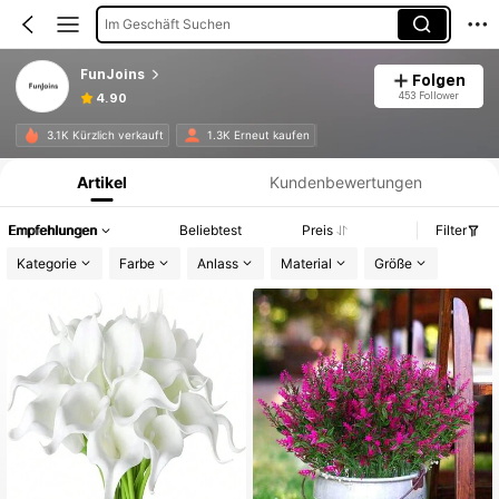
Im Geschäft Suchen
FunJoins
Folgen
453 Follower
4.90
Produktinformation: Preisangabe, Verkaufs- und Lagerbestandsdetails.
3.1K Kürzlich verkauft
1.3K Erneut kaufen
Artikel
Kundenbewertungen
Empfehlungen
Beliebtest
Preis
Filter
Kategorie
Farbe
Anlass
Material
Größe