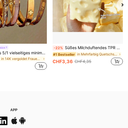
Süßes Milchduftendes TPR weiches quetschbares Dumpling-förmiges Stressabbau-Spielzeug, 5cm niedliches lustiges Quetsch-Stressabbau-Ornament, modisches praktisches Geschenk, geeignet für Geburtstag, Ostern, Halloween, Weihnachten und verschiedene Partygeschenke, stimmungsaufhellend
nice
-22%
ZCNC Neues 5/1 vielseitiges minimalistisches modisches elegantes luxuriöses Sternen-Glitzer-Armband für Frauen, hochwertiges Titanstahl-Armband, Geschenk für sie
in Mehrfarbig Quetschspielzeug für Teenager
#1 Bestseller
in 14K vergoldet Frauen Armbänder
CHF3,36
CHF4,35
APP