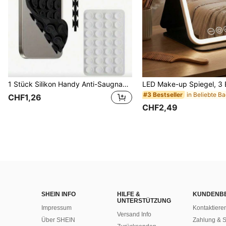
1 Stück Silikon Handy Anti-Saugnapf, 28 Stück Silikon Saugnäpfe (selbstklebende Saugnapf-Pads), Handy Anti-Aufkleber, Handy Powerbank Saugnapf-Pad (kompatibel mit iPhone, Android Handys), Geburtstagsgeschenk, Handyhalter für Familie/Freunde, Handy-Ständer, Handy-Zubehör
#3 Bestseller
CHF1,26
CHF2,49
SHEIN INFO
HILFE &
KUNDENB
UNTERSTÜTZUNG
Impressum
Kontaktiere
Versand Info
Über SHEIN
Zahlung & S