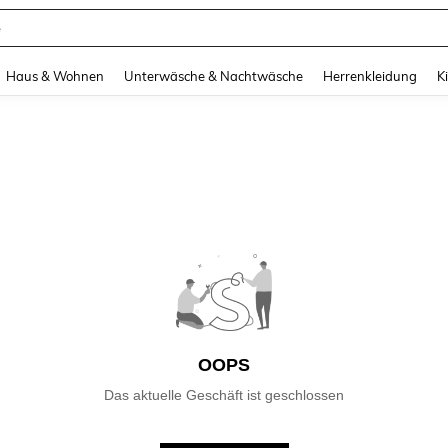
e
and down arrow keys to navigate search Zuletzt gesucht and Suche und Finde. Pr
Haus & Wohnen
Unterwäsche & Nachtwäsche
Herrenkleidung
K
OOPS
Das aktuelle Geschäft ist geschlossen