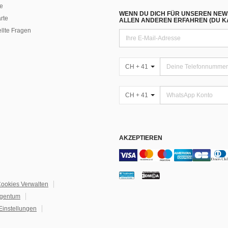
e
WENN DU DICH FÜR UNSEREN NEW
rte
ALLEN ANDEREN ERFAHREN (DU KA
ellte Fragen
CH + 41
CH + 41
AKZEPTIEREN
ookies Verwalten
igentum
Einstellungen