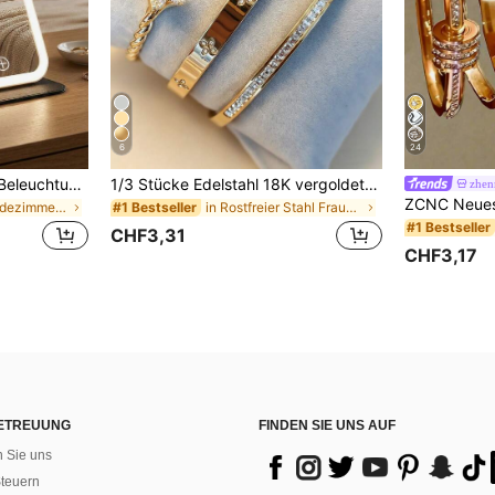
6
24
LED Make-up Spiegel, 3 Beleuchtungsmodi, einstellbare Helligkeit, tragbares faltbares Design, geeignet für Zuhause, Reisen oder Studentenwohnheim, perfektes Geschenk für Frauen zu Feiertagen, Geburtstagen oder Muttertag
1/3 Stücke Edelstahl 18K vergoldetes Kleeblatt Kristall Armband Set, verdrehtes 14K vergoldetes Kupfer Zirkonia Kleeblatt offenes Manschetten Armband, modisches Damen Armband Set für den täglichen Gebrauch, Urlaubsgeschenk, ästhetisch
zhen
in Beliebte Badezimmeraccessoires Make-up-Tools fü
in Rostfreier Stahl Frauen-Schmuck-Sets
#1 Bestseller
#1 Bestseller
CHF3,31
CHF3,17
ETREUUNG
FINDEN SIE UNS AUF
n Sie uns
teuern