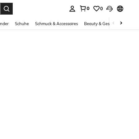
0
0
ess Enter to select.
inder
Schuhe
Schmuck & Accessoires
Beauty & Gesundheit
Gro