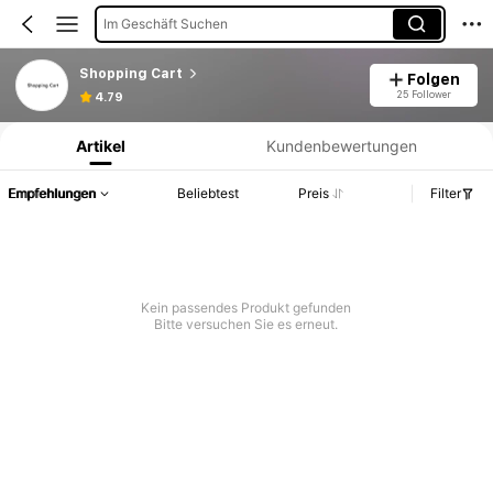
Im Geschäft Suchen
Shopping Cart
Folgen
Produktinformation: Preisangabe, Verkaufs- und Lagerbestandsdetails.
25 Follower
4.79
Artikel
Kundenbewertungen
Empfehlungen
Beliebtest
Preis
Filter
Kein passendes Produkt gefunden
Bitte versuchen Sie es erneut.