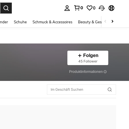
0
0
ess Enter to select.
inder
Schuhe
Schmuck & Accessoires
Beauty & Gesundheit
Gro
Folgen
45 Follower
Produktinformationen