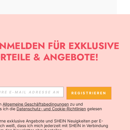
APP
SLETTER ANMELDEST, KANNST DU DIE NEUESTEN TRENDS VOR
NNST DICH JEDERZEIT ABMELDEN).
REGISTRIEREN
Abonnieren
n 
Allgemeine Geschäftsbedingungen
 zu und 
 ich die 
Datenschutz- und Cookie-Richtlinien
 gelesen 
Abonnieren
rne exklusive Angebote und SHEIN Neuigkeiten per E-
 Ich weiß, dass ich mich jederzeit mit SHEIN in Verbindung 
Abonnieren