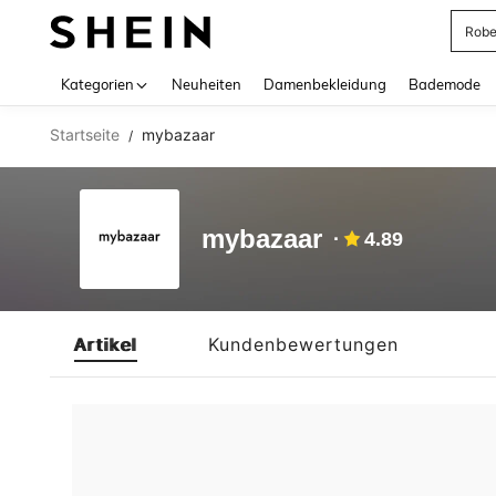
Rob
Use up 
Kategorien
Neuheiten
Damenbekleidung
Bademode
Startseite
mybazaar
/
mybazaar
4.89
Artikel
Kundenbewertungen