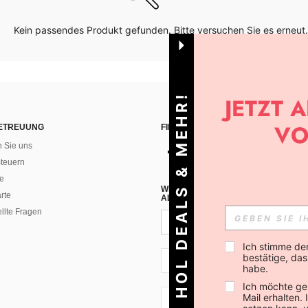
Kein passendes Produkt gefunden. Bitte versuchen Sie es erneut.
HOL DEALS & MEHR!
ETREUUNG
FINDEN SIE UNS AUF
n Sie uns
teuern
e
WENN DU DICH FÜR UNSEREN NEW
rte
ALLEN ANDEREN ERFAHREN (DU KA
ellte Fragen
Ich stimme de
bestätige, dass
CH + 41
habe.
Ich möchte ge
Mail erhalten.
CH + 41