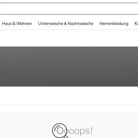
e
and down arrow keys to navigate search Zuletzt gesucht and Suche und Finde. Pr
Haus & Wohnen
Unterwäsche & Nachtwäsche
Herrenkleidung
K