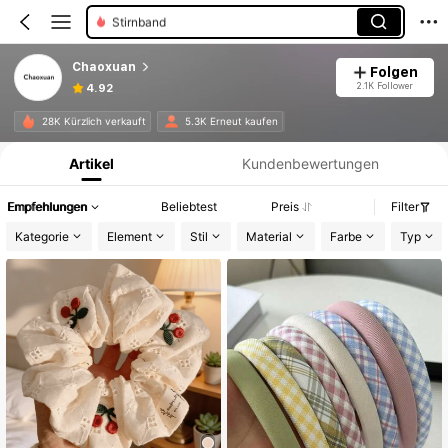
Stirnband
Chaoxuan
Folgen
2.1K Follower
4.92
Produktinformation: Preisangabe, Verkaufs- und Lagerbestandsdetails.
28K Kürzlich verkauft
5.3K Erneut kaufen
Artikel
Kundenbewertungen
Empfehlungen
Beliebtest
Preis
Filter
Kategorie
Element
Stil
Material
Farbe
Typ