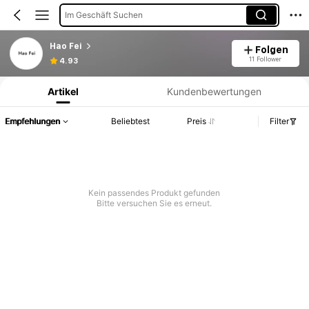
Im Geschäft Suchen
Hao Fei
Folgen
Produktinformation: Preisangabe, Verkaufs- und Lagerbestandsdetails.
11 Follower
4.93
Artikel
Kundenbewertungen
Empfehlungen
Beliebtest
Preis
Filter
Kein passendes Produkt gefunden
Bitte versuchen Sie es erneut.