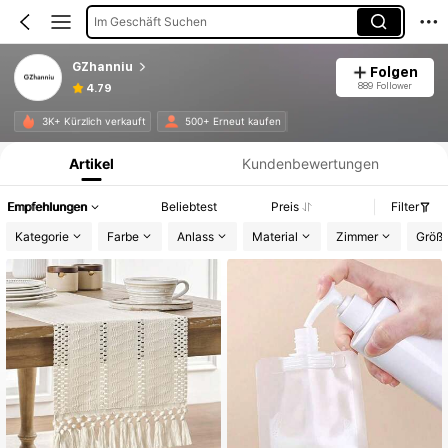
Im Geschäft Suchen
GZhanniu
Folgen
889 Follower
4.79
Produktinformation: Preisangabe, Verkaufs- und Lagerbestandsdetails.
3K+ Kürzlich verkauft
500+ Erneut kaufen
Artikel
Kundenbewertungen
Empfehlungen
Beliebtest
Preis
Filter
Kategorie
Farbe
Anlass
Material
Zimmer
Größ