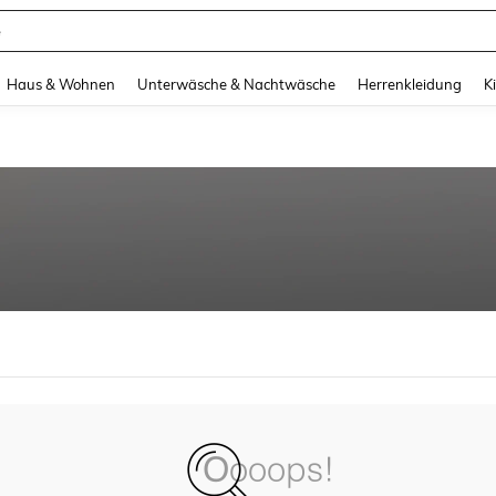
e
and down arrow keys to navigate search Zuletzt gesucht and Suche und Finde. Pr
Haus & Wohnen
Unterwäsche & Nachtwäsche
Herrenkleidung
K