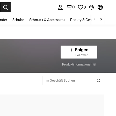
0
0
ess Enter to select.
inder
Schuhe
Schmuck & Accessoires
Beauty & Gesundheit
Gro
Folgen
30 Follower
Produktinformationen