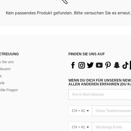
Kein passendes Produkt gefunden. Bitte versuchen Sie es erneut.
ETREUUNG
FINDEN SIE UNS AUF
n Sie uns
teuern
e
WENN DU DICH FÜR UNSEREN NEW
rte
ALLEN ANDEREN ERFAHREN (DU KA
ellte Fragen
CH + 41
CH + 41