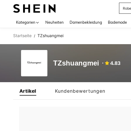
Rob
Use up 
Kategorien
Neuheiten
Damenbekleidung
Bademode
Startseite
TZshuangmei
/
TZshuangmei
4.83
Artikel
Kundenbewertungen