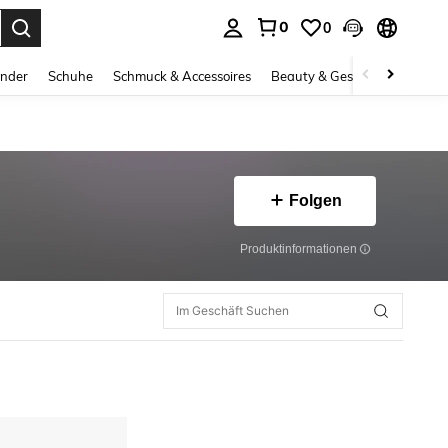
0
0
ess Enter to select.
inder
Schuhe
Schmuck & Accessoires
Beauty & Gesundheit
Gro
Folgen
Produktinformationen