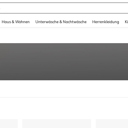
e
and down arrow keys to navigate search Zuletzt gesucht and Suche und Finde. Pr
Haus & Wohnen
Unterwäsche & Nachtwäsche
Herrenkleidung
K