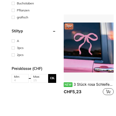
Buchstaben
Pflanzen
grafisch
Stiltyp
A
3pcs
2pcs
Preisklasse (CHF)
Min:
Max:
OK
3 Stück rosa Schleifen Autoaufkleber, süßer Mädchenstil Vinylaufkleber, geeignet für Auto-Rückspiegel und Fenster, niedliche ästhetische Auto-Dekorationszubehör, 6 Zoll/8 Zoll
NEW
CHF5,23