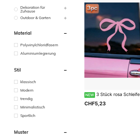
Dekoration für
Zuhause
Outdoor & Garten
Material
Polyvinylchloridfasern
Aluminiumlegierung
Stil
klassisch
Modern
3 Stück rosa Schleifen Autoaufkleber, süßer Mädchenstil Vinylaufkleber, geeignet für Auto-Rückspiegel und Fenster, niedliche ästh
NEW
trendig
CHF5,23
Minimalistisch
Sportlich
Muster