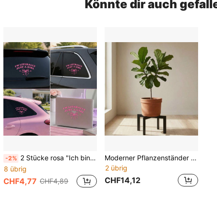
Könnte dir auch gefall
2 Stücke rosa "Ich bin buchstäblich nur ein Mädchen" Autoaufkleber, süße ästhetische Vinylaufkleber für Autofenster, mädchenhafte Autodekoration
Moderner Pflanzenständer aus schwarzem Metall, 12 Zoll Blumenhalter, minimalistische Heim- und Hochzeitsdekoration
-2%
2 übrig
8 übrig
CHF14,12
CHF4,77
CHF4,89