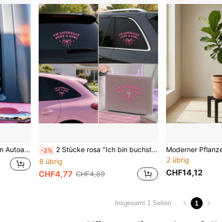
etische Auto-Dekorationszubehör, 6 Zoll/8 Zoll
2 Stücke rosa "Ich bin buchstäblich nur ein Mädchen" Autoaufkleber, süße ästhetische Vinylaufkleber für Autofenster, mädchenhafte Autodekoration
-2%
2 übrig
8 übrig
CHF14,12
CHF4,77
CHF4,89
1
Insgesamt 1 Seiten