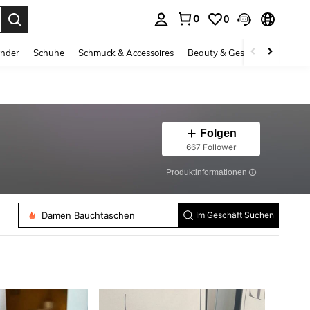
0
0
ess Enter to select.
inder
Schuhe
Schmuck & Accessoires
Beauty & Gesundheit
Gro
Folgen
667 Follower
Produktinformationen
Damen Tragetasche
Damen Bauchtaschen
Im Geschäft Suchen