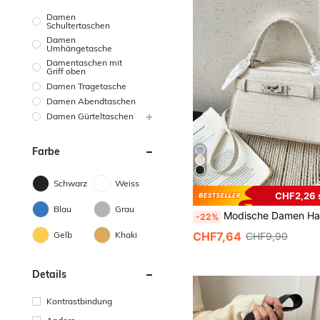
Damen
Schultertaschen
Damen
Umhängetasche
Damentaschen mit
Griff oben
Damen Tragetasche
Damen Abendtaschen
Damen Gürteltaschen
Farbe
Schwarz
Weiss
CHF2,26 
Blau
Grau
Modische Damen Handtasche mit Schal, klassische Krokodilmuster 
-22%
CHF7,64
Gelb
Khaki
CHF9,90
Details
Kontrastbindung