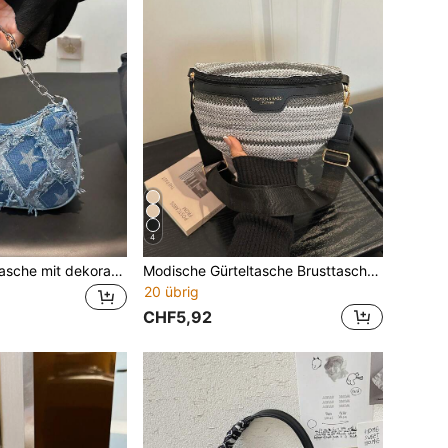
4
Damen-Schultertasche mit dekorativem Schnallendetail, Steppnaht und Kettenriemen, Street Fashion, Boho-Tasche
Modische Gürteltasche Brusttasche Minimalistischer Stil Schultasche Schulanfang
20 übrig
CHF5,92