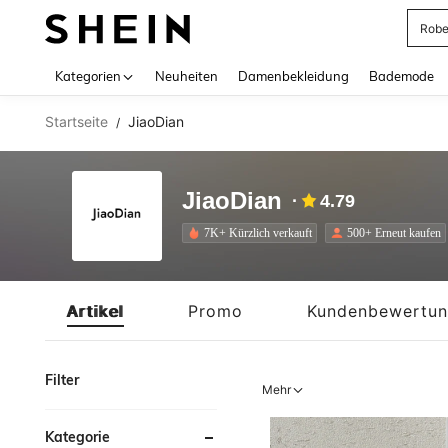
Rob
Use up 
Kategorien
Neuheiten
Damenbekleidung
Bademode
Startseite
JiaoDian
/
JiaoDian
4.79
7K+ Kürzlich verkauft
500+ Erneut kaufen
Artikel
Promo
Kundenbewertu
Filter
Mehr
Kategorie