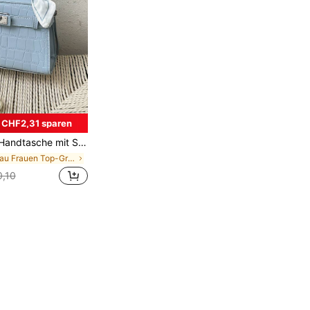
CHF2,31 sparen
 klassische Krokodilmuster Schulter Umhängetasche
in Blau Frauen Top-Griff-Taschen
,10