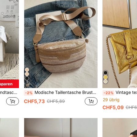
4
sparen
Schulter Umhängetasche
Modische Taillentasche Brusttasche minimalistischer Stil Stroh geflochtene Tasche Schülertasche Schulanfangstasche
Vintage texturierte 
-2%
-22%
29 übrig
CHF5,73
CHF5,89
CHF5,09
CHF6