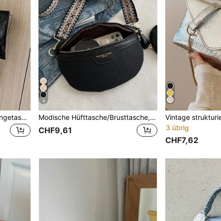
4
Vintage strukturierte Umhängetasche mit Klappe
Modische Hüfttasche/Brusttasche, einfache Studententasche im Stil Schulanfang Tasche
3 übrig
CHF9,61
CHF7,62