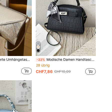
Vintage strukturierte Umhängetasche mit Klappe
Modische Damen Handtasche mit Schal, klassische Krokodil-geprägte Schulter Umhängetasche
-22%
28 übrig
CHF7,86
CHF10,09