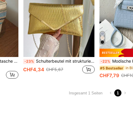
Modische Hüfttasche Brusttasche minimalistischer Stil Schülertasche Schulanfang
Schulterbeutel mit strukturierter Hardware und farblich abgesetzten Kanten, Umhängetasche mit Klappenriemen und Kette, Geldbörse, Handytasche - geeignet für Dates/Formelle Anlässe, perfekte Partytasche für Hochzeiten, Proms, Dinner/Bankette, passend zu Urlaubsparty-Kleidern, Abendkleidern & Paillettenkleidern
Modische Handtasche mit Schal,
-23%
-22%
#5 Bestseller
CHF4,34
CHF5,67
CHF7,79
CHF10
1
Insgesamt 1 Seiten