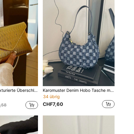
Überschlagtasche für die Schulter
Karomuster Denim Hobo Tasche mit roher Trimming, tragbar, multifunktional, großer Stauraum, Business Lässig, High School, Beruf, Reisen, Urlaub für Damen, Frauen, Büroarbeiter, Mode, minimalistisch Ledertasche, Vintage Jeans Handtasche für Frauen
34 übrig
CHF7,60
,58