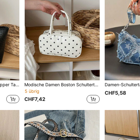
Große Kapazität Mode Shopper Tasche mit abnehmbarer Tasche & Gürtelschnalle, gewebte Pendler Tasche für Frauen
Modische Damen Boston Schultertasche mit Polka Dots, große Kapazität Pendler- und Einkaufstasche
5 übrig
CHF5,58
CHF7,42