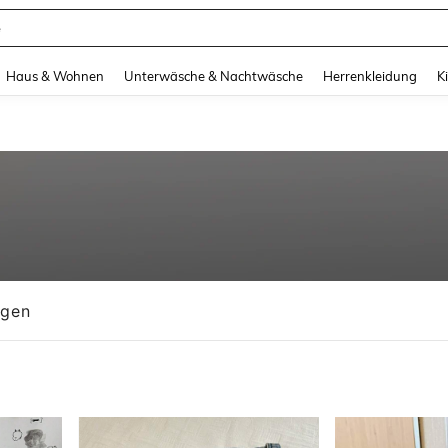
e
and down arrow keys to navigate search Zuletzt gesucht and Suche und Finde. Pr
Haus & Wohnen
Unterwäsche & Nachtwäsche
Herrenkleidung
K
ngen