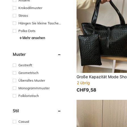
Andere
Krokodilmuster
Strass
Hängen Sie kleine Taschen
auf
Polka Dots
Mehr ansehen
Muster
Gestreift
Geometrisch
Überalles Muster
2 übrig
Monogrammmuster
CHF9,58
Folkloristisch
Stil
Casual