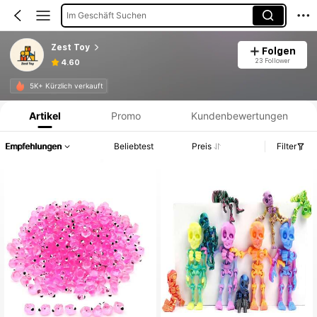
Im Geschäft Suchen
Zest Toy
Folgen
23 Follower
4.60
Produktinformation: Preisangabe, Verkaufs- und Lagerbestandsdetails.
5K+ Kürzlich verkauft
Artikel
Promo
Kundenbewertungen
Empfehlungen
Beliebtest
Preis
Filter