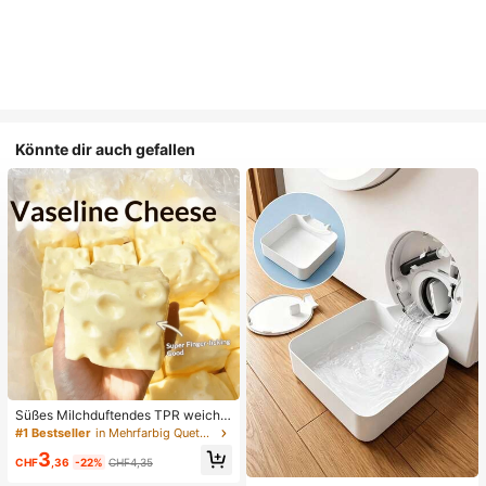
Könnte dir auch gefallen
Süßes Milchduftendes TPR weiche
s quetschbares Dumpling-förmiges
#1 Bestseller
in Mehrfarbig Quetschspielzeug für Teenager
Stressabbau-Spielzeug, 5cm niedli
3
ches lustiges Quetsch-Stressabbau
CHF
,36
-22%
CHF4,35
-Ornament, modisches praktisches