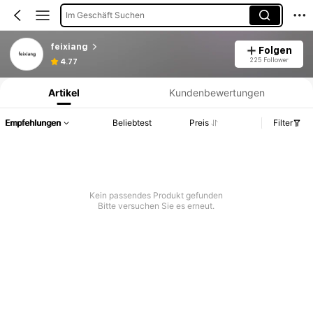
Im Geschäft Suchen
feixiang
Folgen
Produktinformation: Preisangabe, Verkaufs- und Lagerbestandsdetails.
225 Follower
4.77
Artikel
Kundenbewertungen
Empfehlungen
Beliebtest
Preis
Filter
Kein passendes Produkt gefunden
Bitte versuchen Sie es erneut.