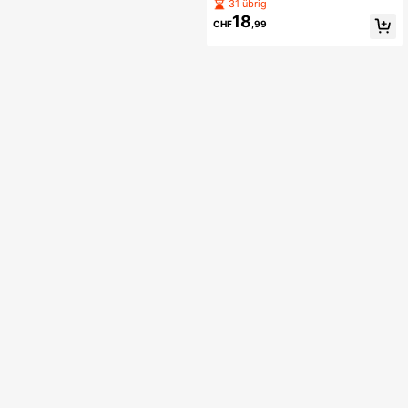
zarmhemd und Kordelzug-Shorts S
31 übrig
et
18
CHF
,99