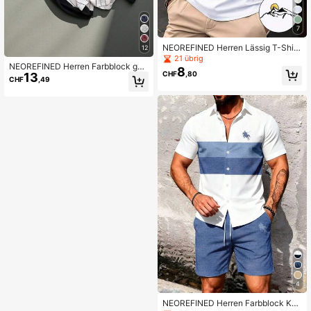
7
NEOREFINED Herren Lässig T-Shirt
12
mit Bergstickerei Muster, Urlaub
21 übrig
NEOREFINED Herren Farbblock ges
8
CHF
,80
13
treiftes Poloshirt mit Buchstabe Mu
CHF
,49
ster
4
NEOREFINED Herren Farbblock Kur