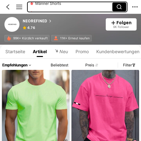
Männer Hemden
NEOREFINED
Folgen
9K Follower
4.76
Produktinformation: Preisangabe, Verkaufs- und Lagerbestandsdetails.
99K+ Kürzlich verkauft
11K+ Erneut kaufen
Startseite
Artikel
Neu
Promo
Kundenbewertungen
Empfehlungen
Beliebtest
Preis
Filter