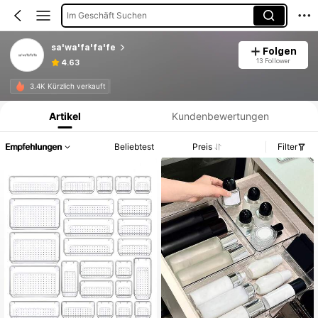
Im Geschäft Suchen
sa'wa'fa'fa'fe
Folgen
13 Follower
4.63
Produktinformation: Preisangabe, Verkaufs- und Lagerbestandsdetails.
3.4K Kürzlich verkauft
Artikel
Kundenbewertungen
Empfehlungen
Beliebtest
Preis
Filter