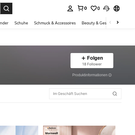
0
0
ess Enter to select.
inder
Schuhe
Schmuck & Accessoires
Beauty & Gesundheit
Gro
Folgen
18 Follower
Produktinformationen