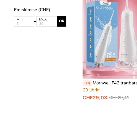
Preisklasse (CHF)
Min:
Max:
OK
Mornwell F42 tragbarer kabelloser Wasserflosser, kabelloses Zahnwasserflosser-Set, 300ML Tank, 15 Reinigungsmodi, 5 Strahlspitzen, IPX7 wasserdicht USB aufladbarer M
-1%
20 übrig
CHF29,03
CHF29,41