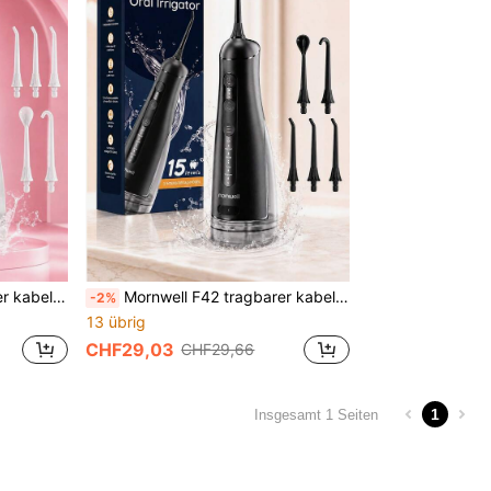
undspüler, Wasserstrahlflosser für Reisen und Geschenke
Mornwell F42 tragbarer kabelloser Wasserflosser, kabelloses Zahnwasserflosser-Set, 300ML Tank, 15 Reinigungsmodi, 5 Strahlspitzen, IPX7 wasserdicht USB aufladbarer Mundspüler, Wasserstrahlflosser für Reisen und Geschenke
-2%
13 übrig
CHF29,03
CHF29,66
1
Insgesamt 1 Seiten