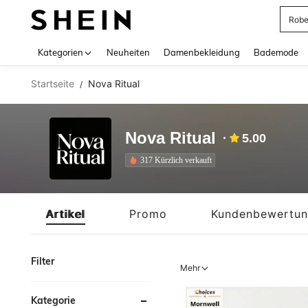
Rob
Use up 
Kategorien
Neuheiten
Damenbekleidung
Bademode
Startseite
Nova Ritual
/
Nova Ritual
5.00
317 Kürzlich verkauft
Artikel
Promo
Kundenbewertu
Filter
Mehr
Kategorie