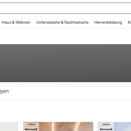
e
and down arrow keys to navigate search Zuletzt gesucht and Suche und Finde. Pr
Haus & Wohnen
Unterwäsche & Nachtwäsche
Herrenkleidung
K
ngen