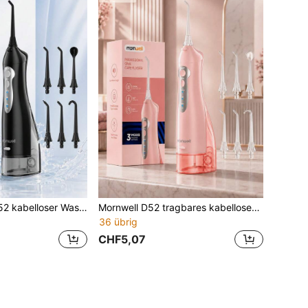
Mornwell 1 Set D52 kabelloser Wasserflosser für Zähne, 300ml USB aufladbarer Mundpflege-Reiniger, 3 Modi, IPX7 wasserdicht mit 6 Strahlspitzen für Zuhause, Reisen & Zahnspangenreinigung
Mornwell D52 tragbares kabelloses Wasserflosser-Set, 300ML Wassertank, 6 Düsen, 3 Modi, USB aufladbarer Munddusche, geeignet für Reisen und Zahnspangenpflege
36 übrig
CHF5,07