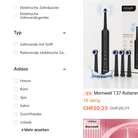
Elektrische Zahnbürste
Elektrische
Zahnseidegeräte
Typ
Zahnseide mit Griff
Rotierende elektrische Zah
nbürste
Anlass
Hause
Büro
Mornwell T37 Rotierende elektrische Zahnbürste, aufladbare Spin-Zahnbürsten-Set, 3 Modi, 4 runde Bürstenköpfe, IPX7 wasserdicht, USB-Schnellladung für Erwachsene, Zahnspa
-2%
Spa
16 übrig
Salon
CHF20,23
CHF20,71
Duschhaube
Urlaub
Mehr ansehen