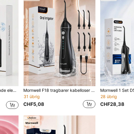
ngen, Zuhause, Reisen, Geschenke und tägliche Pflege
Mornwell F18 tragbarer kabelloser Wasserflosser Set, 200ML Wassertank, 4 Düsen, 4 Modi, IPX7 wasserdicht USB aufladbarer Munddusche, geeignet für Reisen und Zahnspangenpflege Wasserflosser
31 übrig
28 übrig
CHF5,08
CHF28,38