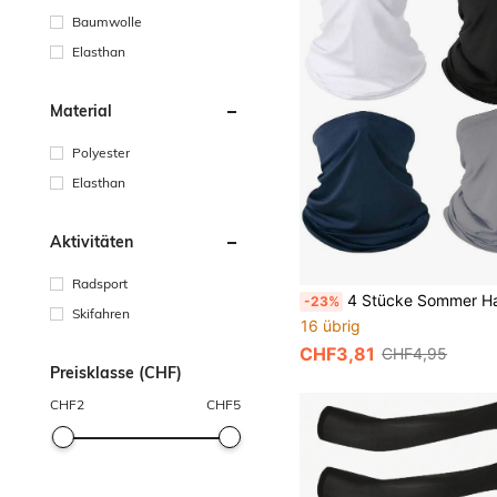
Baumwolle
Elasthan
Material
Polyester
Elasthan
Aktivitäten
Radsport
4 Stücke Sommer Halsgaiter Bandana Gesichtstuch Maske Sonnenschutz dünn atmungsaktiv Halsgaiter
-23%
Skifahren
16 übrig
CHF3,81
CHF4,95
Preisklasse (CHF)
CHF
2
CHF
5