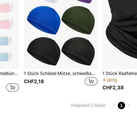
Sonnenschutz Kühlende Ärmelbündchen für Frauen, Kompressions-Ärmlinge für Fußball, Golf & Volleyball, geeignet für Radfahren und Motorradfahren
1 Stück Schädel Mütze, schweißableitende Unterkopfhaube, Laufmütze für Männer und Frauen, geeignet für Radfahren und Motorradfahren
4 übrig
CHF2,18
CHF2,38
1
Insgesamt 1 Seiten