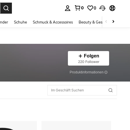
0
0
ess Enter to select.
inder
Schuhe
Schmuck & Accessoires
Beauty & Gesundheit
Gro
Folgen
220 Follower
Produktinformationen