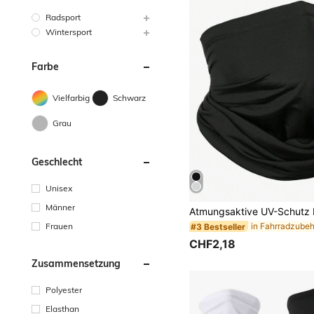
Radsport
Wintersport
Farbe
Vielfarbig
Schwarz
Grau
Geschlecht
Unisex
Männer
Frauen
in Fahrradzube
#3 Bestseller
CHF2,18
Zusammensetzung
Polyester
Elasthan