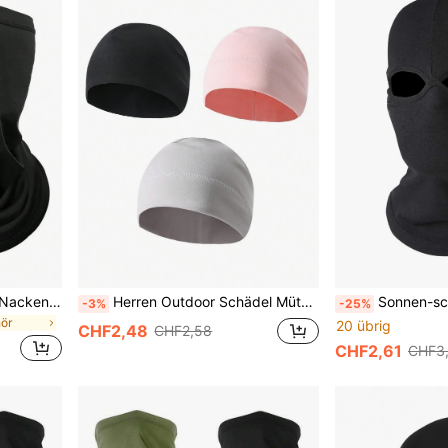
Atmungsaktive UV-Schutz Nackengamasche Gesichtsmaske, unisex leichte winddichte Maske geeignet für Wandern, Radfahren, Laufen, Skifahren und andere Outdoor-Aktivitäten
Herren Outdoor Schädel Mütze Helm Futter & Laufmütze, Winter Laufmütze, Warme Radmütze
Sonnen-schützender, UV-beständiger Gesichts
-3%
-25%
hör
20 übrig
CHF2,48
CHF2,58
CHF2,61
CHF3