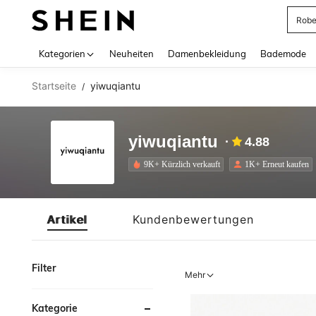
Rob
Use up 
Kategorien
Neuheiten
Damenbekleidung
Bademode
Startseite
yiwuqiantu
/
yiwuqiantu
4.88
9K+ Kürzlich verkauft
1K+ Erneut kaufen
Artikel
Kundenbewertungen
Filter
Mehr
Kategorie