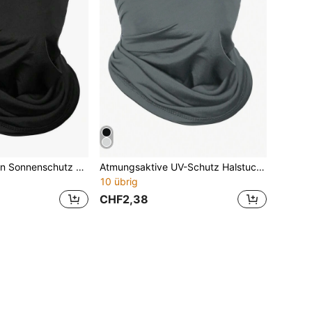
1 Stück Radfahren Sonnenschutz Milchseide Kopftuch
Atmungsaktive UV-Schutz Halstuch Gesichtsmaske, Unisex leichte windabweisende Maske geeignet für Wandern, Radfahren, Laufen, Skifahren und andere Outdoor-Aktivitäten
10 übrig
CHF2,38