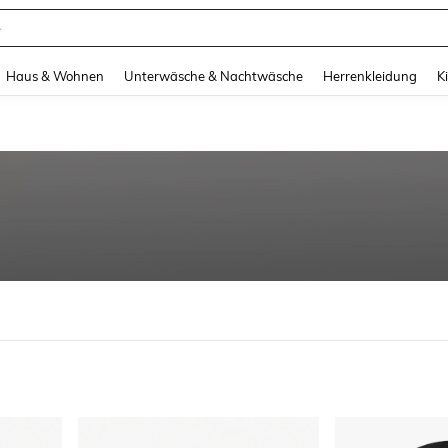
e
and down arrow keys to navigate search Zuletzt gesucht and Suche und Finde. Pr
Haus & Wohnen
Unterwäsche & Nachtwäsche
Herrenkleidung
K