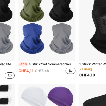
 für Herren Damen Radfahren Laufen
4 Stück/Set Sommerschlauchschal, Gesichtsmaske, UV-Schutz, atmungsaktiv, für Radfahren, Laufen, Skifahren, unisex
-25%
21 übrig
CHF4,11
CHF5,48
CHF4,18