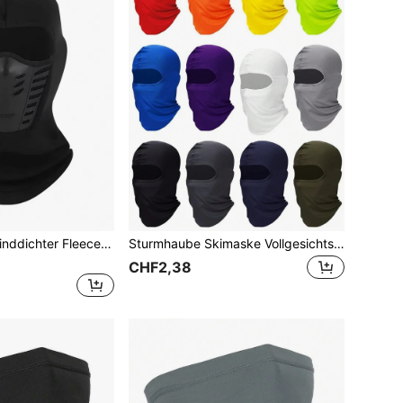
1 Stück Winter Winddichter Fleece-halswärmer, Multifunktionale Sport-gesichtsmaske, Motorradmütze
Sturmhaube Skimaske Vollgesichtsmaske Windschutz Gesichtsabdeckung mit UV-Schutz Schlauchschal Unisex Outdoor Sport Radfahren Motorradfahren Skifahren
CHF2,38