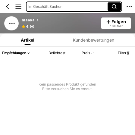
Im Geschäft Suchen
maoka
Folgen
Produktinformation: Preisangabe, Verkaufs- und Lagerbestandsdetails.
7 Follower
4.90
Artikel
Kundenbewertungen
Empfehlungen
Beliebtest
Preis
Filter
Kein passendes Produkt gefunden
Bitte versuchen Sie es erneut.