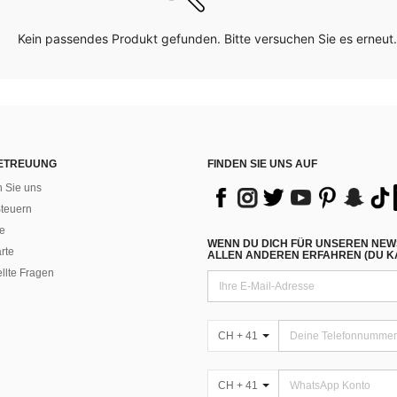
Kein passendes Produkt gefunden. Bitte versuchen Sie es erneut.
ETREUUNG
FINDEN SIE UNS AUF
n Sie uns
teuern
e
WENN DU DICH FÜR UNSEREN NEW
rte
ALLEN ANDEREN ERFAHREN (DU KA
ellte Fragen
CH + 41
CH + 41