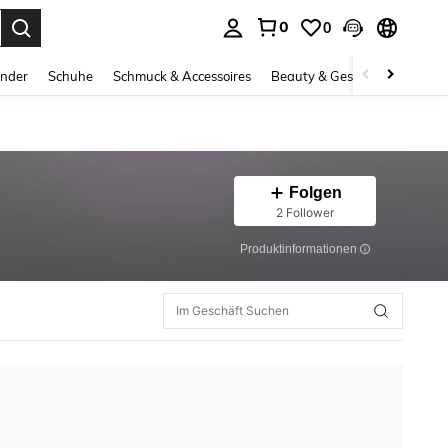
0
0
ess Enter to select.
inder
Schuhe
Schmuck & Accessoires
Beauty & Gesundheit
Gro
Folgen
2 Follower
Produktinformationen