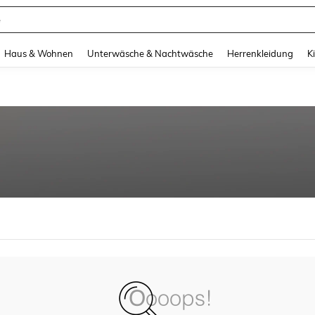
e
and down arrow keys to navigate search Zuletzt gesucht and Suche und Finde. Pr
Haus & Wohnen
Unterwäsche & Nachtwäsche
Herrenkleidung
K