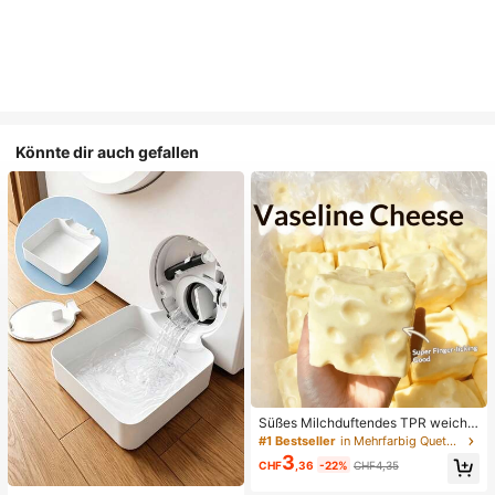
Könnte dir auch gefallen
Süßes Milchduftendes TPR weiche
s quetschbares Dumpling-förmiges
#1 Bestseller
in Mehrfarbig Quetschspielzeug für Teenager
Stressabbau-Spielzeug, 5cm niedli
3
CHF
,36
-22%
CHF4,35
ches lustiges Quetsch-Stressabbau
-Ornament, modisches praktisches