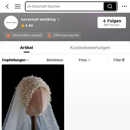
Im Geschäft Suchen
savannah wedding
Folgen
494 Follower
4.86
Produktinformation: Preisangabe, Verkaufs- und Lagerbestandsdetails.
700 Kürzlich verkauft
139 Erneut kaufen
Artikel
Kundenbewertungen
Empfehlungen
Beliebtest
Preis
Filter