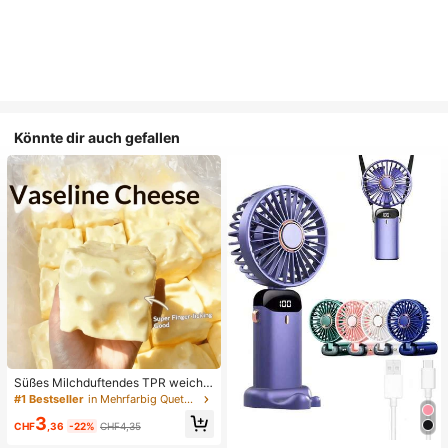
Könnte dir auch gefallen
Süßes Milchduftendes TPR weiche
s quetschbares Dumpling-förmiges
#1 Bestseller
in Mehrfarbig Quetschspielzeug für Teenager
Stressabbau-Spielzeug, 5cm niedli
3
ches lustiges Quetsch-Stressabbau
CHF
,36
-22%
CHF4,35
-Ornament, modisches praktisches