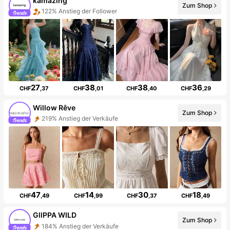
kamazing
Zum Shop
122% Anstieg der Follower
27
38
38
36
CHF
,37
CHF
,01
CHF
,40
CHF
,29
Willow Rêve
Zum Shop
219% Anstieg der Verkäufe
47
14
30
18
CHF
,49
CHF
,99
CHF
,37
CHF
,49
GllPPA WILD
Zum Shop
184% Anstieg der Verkäufe