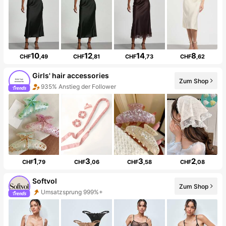
10
12
14
8
CHF
,49
CHF
,81
CHF
,73
CHF
,62
Girls' hair accessories
Zum Shop
935% Anstieg der Follower
1
3
3
2
CHF
,79
CHF
,06
CHF
,58
CHF
,08
Softvol
Zum Shop
Umsatzsprung 999%+