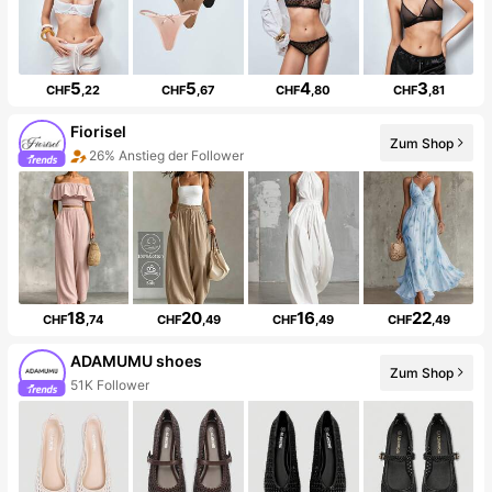
5
5
4
3
CHF
,22
CHF
,67
CHF
,80
CHF
,81
Fiorisel
Zum Shop
26% Anstieg der Follower
18
20
16
22
CHF
,74
CHF
,49
CHF
,49
CHF
,49
ADAMUMU shoes
Zum Shop
51K Follower