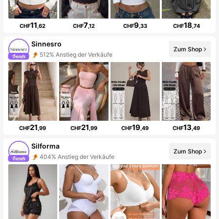
11
7
9
18
CHF
,62
CHF
,12
CHF
,33
CHF
,74
Sinnesro
Zum Shop
512% Anstieg der Verkäufe
21
21
19
13
CHF
,99
CHF
,99
CHF
,49
CHF
,49
Silforma
Zum Shop
404% Anstieg der Verkäufe