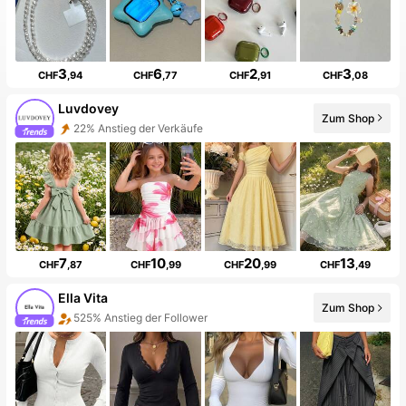
3
6
2
3
CHF
,94
CHF
,77
CHF
,91
CHF
,08
Luvdovey
Zum Shop
43% Anstieg der Follower
7
10
20
13
CHF
,87
CHF
,99
CHF
,99
CHF
,49
Ella Vita
Zum Shop
5 Neu