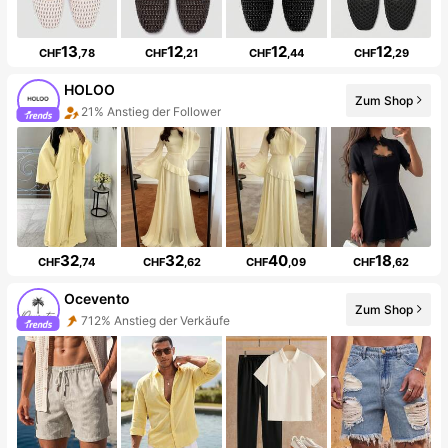
13
12
12
12
CHF
,78
CHF
,21
CHF
,44
CHF
,29
HOLOO
Zum Shop
21% Anstieg der Follower
32
32
40
18
CHF
,74
CHF
,62
CHF
,09
CHF
,62
Ocevento
Zum Shop
712% Anstieg der Verkäufe