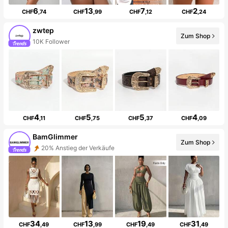
6
13
7
2
CHF
,74
CHF
,99
CHF
,12
CHF
,24
zwtep
Zum Shop
10K Follower
4
5
5
4
CHF
,11
CHF
,75
CHF
,37
CHF
,09
BamGlimmer
Zum Shop
20% Anstieg der Verkäufe
34
13
19
31
CHF
,49
CHF
,99
CHF
,49
CHF
,49