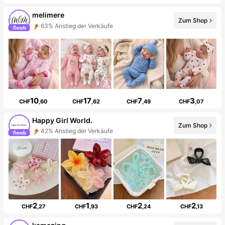
melimere
Zum Shop
63% Anstieg der Verkäufe
10
17
7
3
CHF
,60
CHF
,62
CHF
,49
CHF
,07
Happy Girl World.
Zum Shop
42% Anstieg der Verkäufe
2
1
2
2
CHF
,27
CHF
,93
CHF
,24
CHF
,13