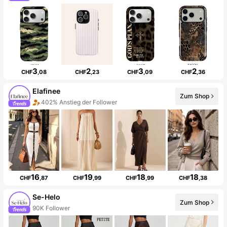
3
2
3
2
CHF
,08
CHF
,23
CHF
,09
CHF
,36
Elafinee
Zum Shop
402% Anstieg der Follower
16
19
18
18
CHF
,87
CHF
,99
CHF
,99
CHF
,38
Se-Helo
Zum Shop
90K Follower