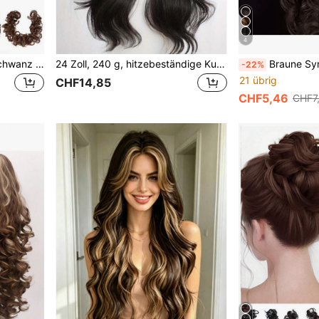
4
Unordentliche Seil Pferdeschwanz Haarverlängerung mit synthetisch gewelltem Haarknoten, elastische Haarbinde für Frauen
24 Zoll, 240 g, hitzebeständige Kunsthaarperücke, mittellang, gewellt, mit Pony, elegante Perücke für den Alltag von Frauen, Schwarzbraun
Braune Synthetik-Pferdeschwanz-Verlängerung Extra lange gewellte Kl
-22%
21 übrig
CHF14,85
CHF5,46
CHF7