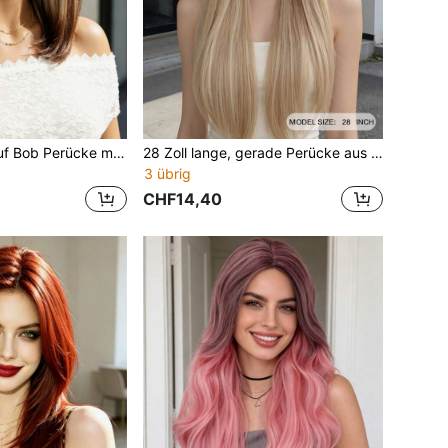
14 Zoll Farbverlauf Bob Perücke mit Pony, hitzebeständige synthetische Perücke mit natürlichem Aussehen, geeignet für Frauen, Alltagstragen, Partys, Cosplay
28 Zoll lange, gerade Perücke aus goldenem Synthetik-Material mit Pony, natürlich aussehende Synthetik-Faser-Perücke geeignet für Frauen, Mittelscheitel Perücke, hitzebeständige Perücke für Cosplay-Partys
3 übrig
CHF14,40