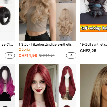
10 Zoll lange gerade schwarze Clip-On Pony, dichter breiter Pony, synthetisches Luft-Pony Haarstyling-Accessoire, geeignet für den täglichen Gebrauch von Frauen
1 Stück hitzebeständige synthetische Perücke, lange lockige Pony Perücke in goldener Farbe, 26 Zoll lang, Fasermaterial, geeignet für den täglichen Gebrauch, natürlich aussehende Perücke
2 übrig
CHF2,25
CHF14,96
CHF14,97