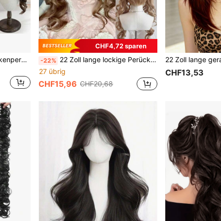
CHF4,72 sparen
24 Zoll lange römische Lockenperücke mit Pony, süßer und niedlicher voluminöser Doppelzopf-Stil, geeignet für Alltag, Halloween, Weihnachten, Cosplay, Partys und Dates
22 Zoll lange lockige Perücke mit Pony in Gold, Doppel-Zopf Puppenperücke, geeignet für Halloween Cosplay Party
-22%
27 übrig
CHF13,53
CHF15,96
CHF20,68