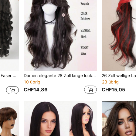
ung, Haarteil für Frauen, tägliche Party
Damen elegante 28 Zoll lange lockige synthetische Perücke mit Pony in bräunlichschwarz, natürlich aussehende Perücke für den täglichen Gebrauch
10 übrig
23 übrig
CHF14,86
CHF15,05