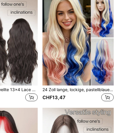
24 Zoll lange gewellte 13x4 Lace Front Perücke, schwarz-braune Farbe synthetische Lace Front Perücke, hitzebeständige Faserhaar glatt gerade Perücken, geeignet für weibliches Cosplay, Partys, natürliche Alltagsfrisuren
24 Zoll lange, lockige, pastellblaue Kunsthaarperücke, geeignet für Pferdeschwänze, hitzebeständige Cosplay-Perücke für Damen, Halloween- und Weihnachtspartys
CHF13,47