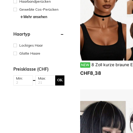
Haarbandperücken
Gewebte Cos-Perücken
Mehr ansehen
Haartyp
Lockiges Haar
Glatte Haare
8 Zoll kurze braune Elf-Synthetikperücke mit Pony für Frauen, gerade geschichteter Allt
NEW
Preisklasse (CHF)
CHF8,38
Min:
Max:
OK