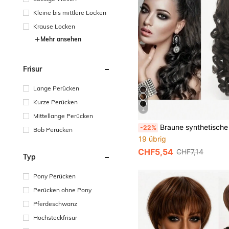
Kleine bis mittlere Locken
Krause Locken
Mehr ansehen
Frisur
Lange Perücken
Kurze Perücken
4
Mittellange Perücken
Braune synthetische Faser Pferdeschwanzverlängerung, super langer gewellter Zopf mit Klaue Clip, gewellte lockige Haarverlänger
-22%
Bob Perücken
19 übrig
CHF5,54
CHF7,14
Typ
Pony Perücken
Perücken ohne Pony
Pferdeschwanz
Hochsteckfrisur