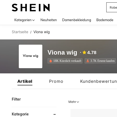
Jump
Use up 
Kategorien
Neuheiten
Damenbekleidung
Bademode
Startseite
Viona wig
/
Viona wig
4.78
18K Kürzlich verkauft
3.7K Erneut kaufen
Artikel
Promo
Kundenbewertu
Filter
Mehr
Kategorie