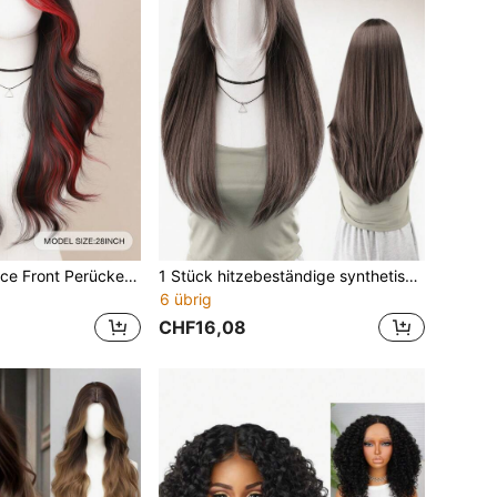
26 Zoll wellige Lace Front Perücke für Frauen, schwarz mit roten Highlights, Mittelscheitel Pony, hitzeresistente synthetische lockige Perücke, geeignet für alltäglichen Gebrauch, Party, Weihnachts-Cosplay
1 Stück hitzebeständige synthetische Perücke, braun/rot/weiß, Mittelscheitel Pony, 26 Inch lang, vollständig maschinell gewebte, natürlich aussehende Perücke für den täglichen Gebrauch
6 übrig
CHF16,08