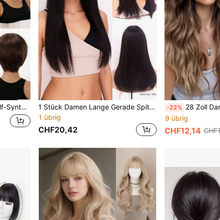
agstragen & Party-Hairstyle
1 Stück Damen Lange Gerade Spitzenperücke, Schwarz Braun Farbe, 20 Zoll, 22 Zoll Natürlich Atmungsaktive Mode Spitzenperücke, Hitzebeständige Synthetische Perücke Geeignet Für Den Täglichen Gebrauch
28 Zoll Damen Farbverlauf braun-goldene lockige P
-22%
1 übrig
9 übrig
CHF20,42
CHF12,14
CHF1