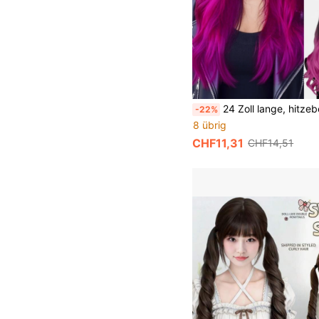
24 Zoll lange, hitzebeständige, lila Ombré-Kunsthaarperücke, natürlich gewellt, lang und lockig – geeignet für Alltag, Partys, Ko
-22%
8 übrig
CHF11,31
CHF14,51