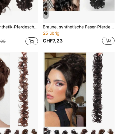
4
auen-Clip-Pferdeschwanz-Zopf-Wellen-Locken-Haar-Clip-Haarstück für den täglichen und Party-Gebrauch von Frauen
Braune, synthetische Faser-Pferdeschwanz Haarverlängerung mit super langen, welligen Locken und Krallenclip für Frauen, für den täglichen Gebrauch und Partys
25 übrig
CHF7,23
,05