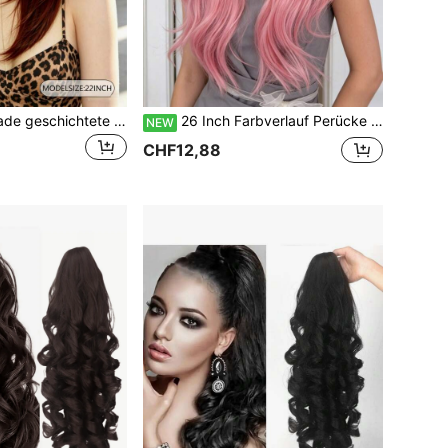
22 Zoll lange gerade geschichtete rote Perücke, modische natürliche synthetische Faser Perücke, geeignet für Partys, Rollenspiele, farbiges Mehrfarben-Design. Geeignet für den täglichen Gebrauch, Partys, Cosplay und Zusammenkünfte, präsentiert ein natürliches und realistisches Aussehen, kann auch als Geschenk für Frauen verwendet werden.
26 Inch Farbverlauf Perücke mit dunklen Wurzeln zu rosa, lange wellige synthetische Perücke, lockige Wellen mit Mittelscheitel, hitzebeständiges Haar, geeignet für Frauen für den täglichen Gebrauch und Partytragen
NEW
CHF12,88