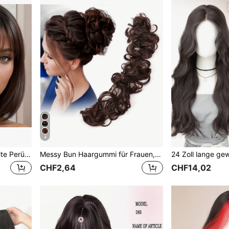
4
12 Zoll kurze braune gewellte Perücke, natürlich aussehende, hitzebeständige synthetische Perücke mit verstellbarem Tragekomfort für den Alltag und Cosplay
Messy Bun Haargummi für Frauen, synthetische Haarverlängerung mit gedrehtem Pferdeschwanz und welligem Bun
CHF2,64
CHF14,02