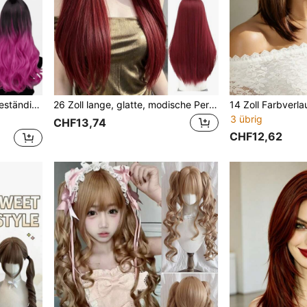
stüme, Halloween und als Geschenk für Frauen.
26 Zoll lange, glatte, modische Perücke, weinrot, weiß, schwarzbraun, aus Kunstfasern, geeignet für den Alltag von Damen, hitzebeständig, natürlicher Stil für Partys und Cosplay (Hinweis: Hinweise zur Trage- und Pflegemethode. Aufgrund unterschiedlicher Lichtverhältnisse und Aufnahmewinkel kann es zu leichten Farbabweichungen zwischen dem tatsächlichen Produkt und dem Bild kommen.)
3 übrig
CHF13,74
CHF12,62