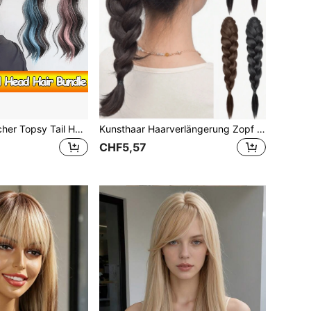
19-Zoll synthetischer Topsy Tail Haardutt-Maker, hitzebeständige Faser gefärbter Zopf, DIY Haarvolumen-Tool
Kunsthaar Haarverlängerung Zopf Pferdeschwanz Clip-On, hitzebeständiger geflochtener Fake Pferdeschwanz, handgefertigter gewebter Haarschmuck geeignet für Frauen für den Alltag & Partys
CHF5,57