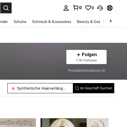
0
0
ess Enter to select.
inder
Schuhe
Schmuck & Accessoires
Beauty & Gesundheit
Gro
Folgen
1.7K Follower
Produktinformationen
Synthetische Haarverlängerungen
Im Geschäft Suchen