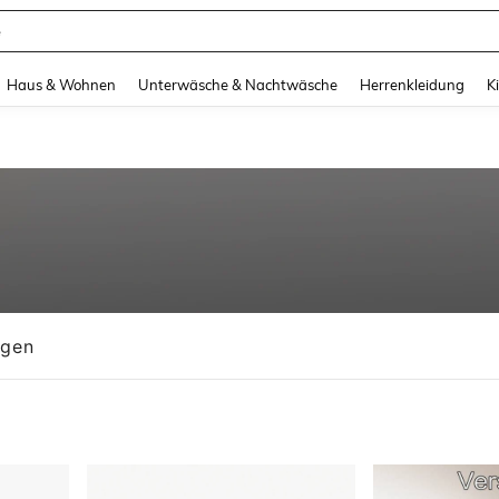
suit Damen
and down arrow keys to navigate search Zuletzt gesucht and Suche und Finde. Pr
Haus & Wohnen
Unterwäsche & Nachtwäsche
Herrenkleidung
K
ngen