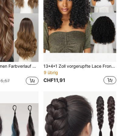
erücke mit Mittelscheitel, hitzebeständige Kunstfaser-Party-/Alltagsperücke
13*4*1 Zoll vorgerupfte Lace Front lockige Perücke, 16 Zoll, Haare aus synthetischen Fasern, hitzebeständig und weich, geeignet für Frauen
9 übrig
CHF11,91
5,57