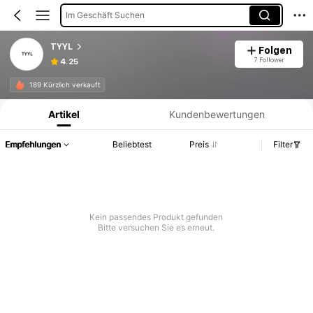
Im Geschäft Suchen
TYYL
Folgen
7 Follower
4.25
Produktinformation: Preisangabe, Verkaufs- und Lagerbestandsdetails.
189 Kürzlich verkauft
Artikel
Kundenbewertungen
Empfehlungen
Beliebtest
Preis
Filter
Kein passendes Produkt gefunden
Bitte versuchen Sie es erneut.