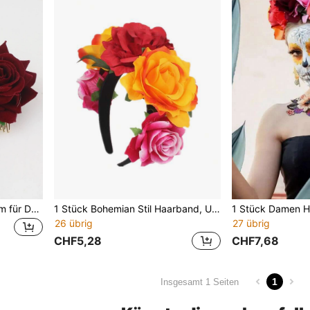
1 Stück Premium-Haarkamm für Damen aus Samt und Legierung mit burgunderroter Rose, böhmischer Braut-Hochzeits-Haarclip mit künstlicher Blume, Kopfschmuck für Urlaub und Party, Haaraccessoire für Schulanfang, Tanz und Abendkleid
1 Stück Bohemian Stil Haarband, Urlaubskostüm Accessoire, verrückte Party Kopfschmuck, Sommer Polyester rot-orange gekräuselter Rand Kunstrose Blume Haarband, Samt Kunstblume Haarspange, mexikanischer Stil Haarschmuck Haarreif, Reise, Geburtstag
26 übrig
27 übrig
CHF5,28
CHF7,68
1
Insgesamt 1 Seiten