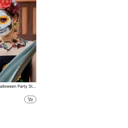
1 Stück Damen Halloween Party Stirnband Cosplay Kostüm Accessoire, Polyester Stoff Mehrfarbige Rosenblumen Stirnband, Schönheit, Zuhause, Haar Accessoires