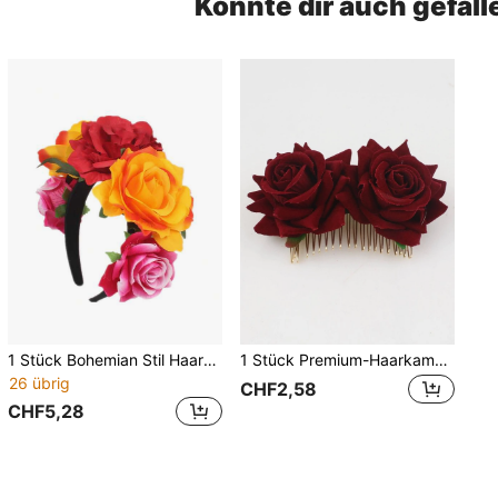
Könnte dir auch gefall
1 Stück Bohemian Stil Haarband, Urlaubskostüm Accessoire, verrückte Party Kopfschmuck, Sommer Polyester rot-orange gekräuselter Rand Kunstrose Blume Haarband, Samt Kunstblume Haarspange, mexikanischer Stil Haarschmuck Haarreif, Reise, Geburtstag
1 Stück Premium-Haarkamm für Damen aus Samt und Legierung mit burgunderroter Rose, böhmischer Braut-Hochzeits-Haarclip mit künstlicher Blume, Kopfschmuck für Urlaub und Party, Haaraccessoire für Schulanfang, Tanz und Abendkleid
26 übrig
CHF2,58
CHF5,28