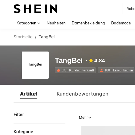
Rob
Use up 
Kategorien
Neuheiten
Damenbekleidung
Bademode
Startseite
TangBei
/
TangBei
4.84
3K+ Kürzlich verkauft
100+ Erneut kaufen
Artikel
Kundenbewertungen
Filter
Mehr
Kategorie