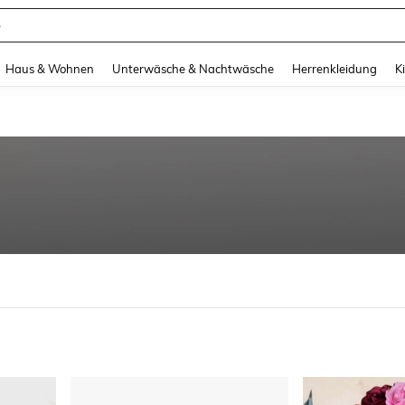
e
and down arrow keys to navigate search Zuletzt gesucht and Suche und Finde. Pr
Haus & Wohnen
Unterwäsche & Nachtwäsche
Herrenkleidung
K