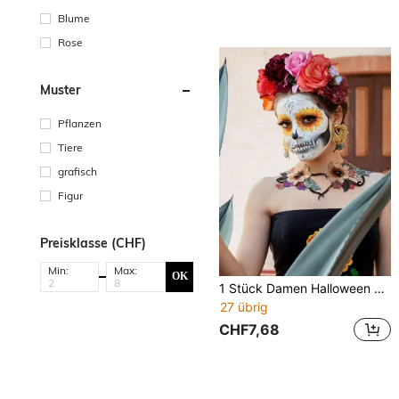
Blume
Rose
Muster
Pflanzen
Tiere
grafisch
Figur
Preisklasse (CHF)
Min:
Max:
OK
1 Stück Damen Halloween Party Stirnband Cosplay Kostüm Accessoire, Polyester Stoff Mehrfarbige Rosenblumen Stirnband, Schönheit, Zuhause, Haar Accessoires
27 übrig
CHF7,68