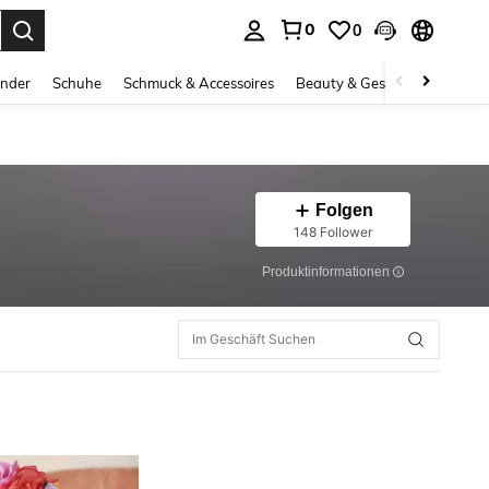
0
0
ess Enter to select.
inder
Schuhe
Schmuck & Accessoires
Beauty & Gesundheit
Gro
Folgen
148 Follower
Produktinformationen