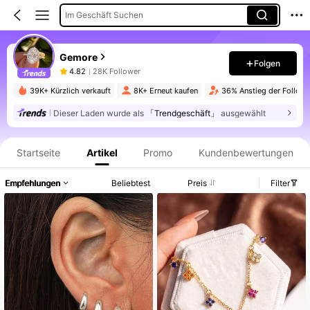
Im Geschäft Suchen
Gemore
Folgen
4.82
28K Follower
39K+ Kürzlich verkauft
8K+ Erneut kaufen
36% Anstieg der Followe
Dieser Laden wurde als
「Trendgeschäft」
ausgewählt
Produktinformation: Preisangabe, Verkaufs- und Lagerbestandsdetails.
Startseite
Artikel
Promo
Kundenbewertungen
Empfehlungen
Beliebtest
Preis
Filter