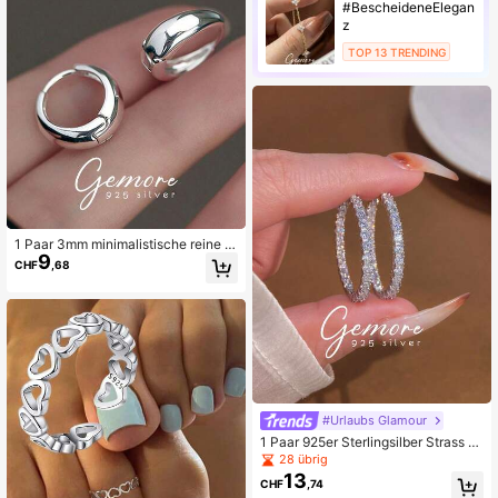
#BescheideneElegan
z
TOP 13 TRENDING
1 Paar 3mm minimalistische reine Si
9
lber Ohrringe, geeignet für den tägli
CHF
,68
chen Gebrauch von Frauen
#Urlaubs Glamour
1 Paar 925er Sterlingsilber Strass O
hrringe, elegant und exquisit, hoch
28 übrig
wertiger Schmuck, Feiertagsgesch
13
CHF
,74
enk, Geburtstagsgeschenk, geeign