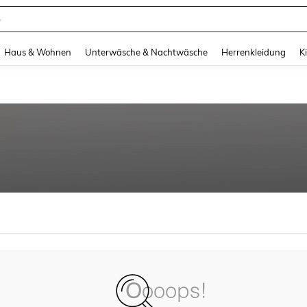
e
and down arrow keys to navigate search Zuletzt gesucht and Suche und Finde. Pr
Haus & Wohnen
Unterwäsche & Nachtwäsche
Herrenkleidung
K