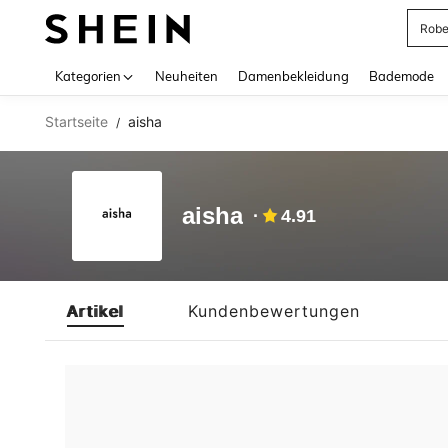
Rob
Use up 
Kategorien
Neuheiten
Damenbekleidung
Bademode
Startseite
aisha
/
aisha
4.91
Artikel
Kundenbewertungen