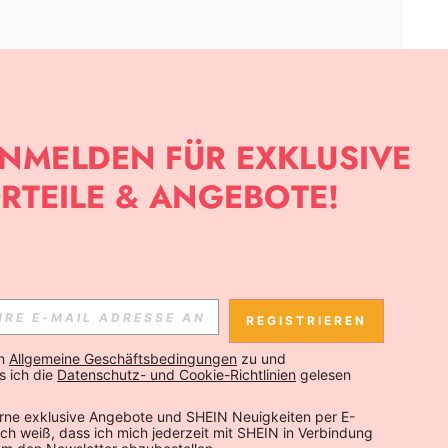
APP
SLETTER ANMELDEST, KANNST DU DIE NEUESTEN TRENDS VOR
NNST DICH JEDERZEIT ABMELDEN).
REGISTRIEREN
Abonnieren
n 
Allgemeine Geschäftsbedingungen
 zu und 
 ich die 
Datenschutz- und Cookie-Richtlinien
 gelesen 
Abonnieren
rne exklusive Angebote und SHEIN Neuigkeiten per E-
 Ich weiß, dass ich mich jederzeit mit SHEIN in Verbindung 
Abonnieren