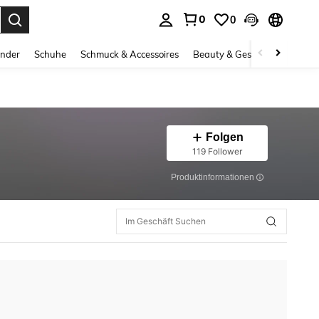
0
0
ess Enter to select.
inder
Schuhe
Schmuck & Accessoires
Beauty & Gesundheit
Gro
Folgen
119 Follower
Produktinformationen