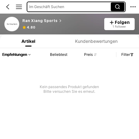
Im Geschäft Suchen
Ran Xiang Sports
Folgen
Produktinformation: Preisangabe, Verkaufs- und Lagerbestandsdetails.
1 Follower
4.80
Artikel
Kundenbewertungen
Empfehlungen
Beliebtest
Preis
Filter
Kein passendes Produkt gefunden
Bitte versuchen Sie es erneut.