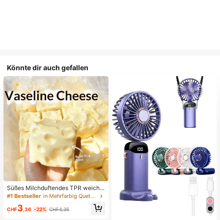
Könnte dir auch gefallen
Süßes Milchduftendes TPR weiche
s quetschbares Dumpling-förmiges
#1 Bestseller
in Mehrfarbig Quetschspielzeug für Teenager
Stressabbau-Spielzeug, 5cm niedli
3
ches lustiges Quetsch-Stressabbau
CHF
,36
-22%
CHF4,35
-Ornament, modisches praktisches