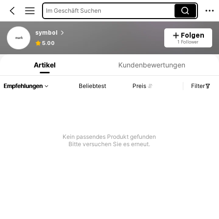
Im Geschäft Suchen
symbol
Folgen
Produktinformation: Preisangabe, Verkaufs- und Lagerbestandsdetails.
1 Follower
5.00
Artikel
Kundenbewertungen
Empfehlungen
Beliebtest
Preis
Filter
Kein passendes Produkt gefunden
Bitte versuchen Sie es erneut.