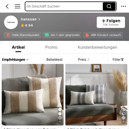
Im Geschäft Suchen
hanxuan
Folgen
1.6K Follower
4.94
Produktinformation: Preisangabe, Verkaufs- und Lagerbestandsdetails.
Viele Stammkunden
Vor 1 Jahr gegründet
49K Kürzlich verkauft
Artikel
Promo
Kundenbewertungen
Empfehlungen
Beliebtest
Preis
Filter
4
4