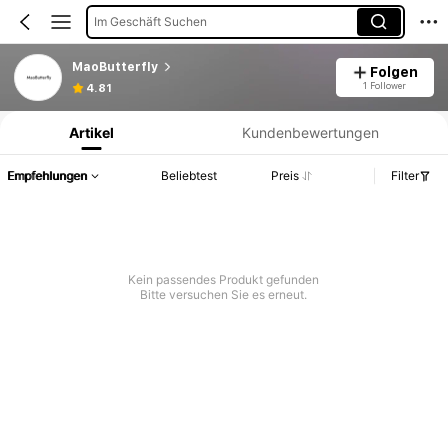
Im Geschäft Suchen
MaoButterfly
Folgen
Produktinformation: Preisangabe, Verkaufs- und Lagerbestandsdetails.
1 Follower
4.81
Artikel
Kundenbewertungen
Empfehlungen
Beliebtest
Preis
Filter
Kein passendes Produkt gefunden
Bitte versuchen Sie es erneut.