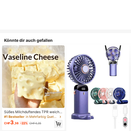
Könnte dir auch gefallen
Süßes Milchduftendes TPR weiche
s quetschbares Dumpling-förmiges
#1 Bestseller
in Mehrfarbig Quetschspielzeug für Teenager
Stressabbau-Spielzeug, 5cm niedli
3
CHF
,36
-22%
CHF4,35
ches lustiges Quetsch-Stressabbau
-Ornament, modisches praktisches