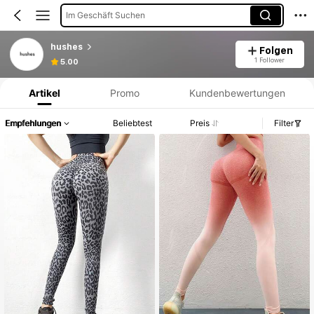
Im Geschäft Suchen
hushes
Folgen
Produktinformation: Preisangabe, Verkaufs- und Lagerbestandsdetails.
1 Follower
5.00
Artikel
Promo
Kundenbewertungen
Empfehlungen
Beliebtest
Preis
Filter