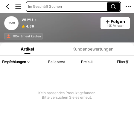
Im Geschäft Suchen
WUYU
Folgen
1.5K Follower
4.86
Produktinformation: Preisangabe, Verkaufs- und Lagerbestandsdetails.
100+ Erneut kaufen
Artikel
Kundenbewertungen
Empfehlungen
Beliebtest
Preis
Filter
Kein passendes Produkt gefunden
Bitte versuchen Sie es erneut.