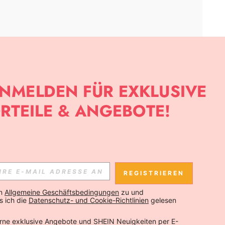
APP
SLETTER ANMELDEST, KANNST DU DIE NEUESTEN TRENDS VOR
NNST DICH JEDERZEIT ABMELDEN).
REGISTRIEREN
Abonnieren
n 
Allgemeine Geschäftsbedingungen
 zu und 
 ich die 
Datenschutz- und Cookie-Richtlinien
 gelesen 
Abonnieren
rne exklusive Angebote und SHEIN Neuigkeiten per E-