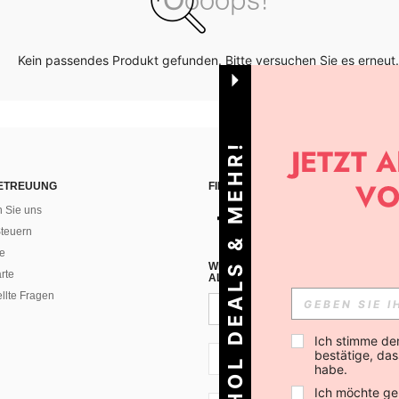
Kein passendes Produkt gefunden. Bitte versuchen Sie es erneut.
HOL DEALS & MEHR!
ETREUUNG
FINDEN SIE UNS AUF
n Sie uns
teuern
e
WENN DU DICH FÜR UNSEREN NEW
rte
ALLEN ANDEREN ERFAHREN (DU KA
ellte Fragen
Ich stimme de
bestätige, dass
CH + 41
habe.
Ich möchte ge