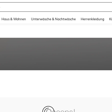
e
and down arrow keys to navigate search Zuletzt gesucht and Suche und Finde. Pr
Haus & Wohnen
Unterwäsche & Nachtwäsche
Herrenkleidung
K