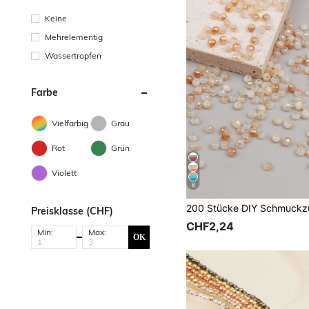
Keine
Mehrelementig
Wassertropfen
Farbe
Vielfarbig
Grau
Rot
Grün
Violett
6
Preisklasse (CHF)
CHF2,24
Min:
Max:
OK