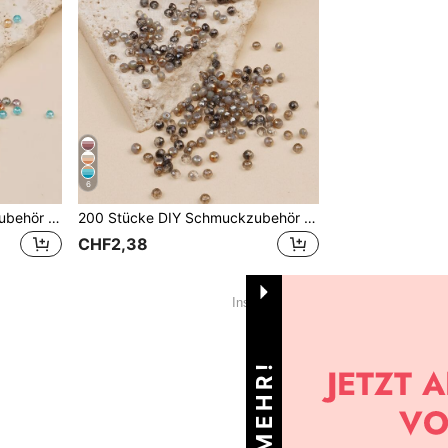
6
200 Stücke DIY Schmuckzubehör mit Perle
200 Stücke DIY Schmuckzubehör mit Perle
CHF2,38
1
Insgesamt 1 Seiten