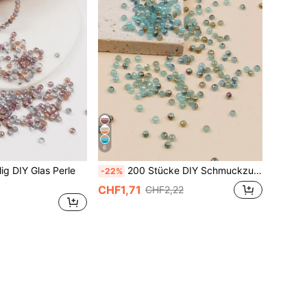
6
ig DIY Glas Perle
200 Stücke DIY Schmuckzubehör mit zufälligem Glas Perle
-22%
CHF1,71
CHF2,22