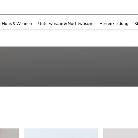
e
and down arrow keys to navigate search Zuletzt gesucht and Suche und Finde. Pr
Haus & Wohnen
Unterwäsche & Nachtwäsche
Herrenkleidung
K