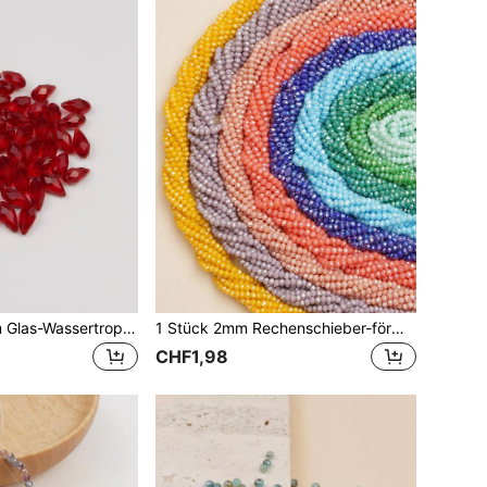
50 Stücke 12 mm Glas-Wassertropfen-Design-DIY-Perlen
1 Stück 2mm Rechenschieber-förmige Glaskristallperle für DIY Armreifen/Halskette Schmuckherstellung
CHF1,98