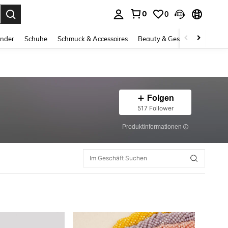
0
0
ess Enter to select.
inder
Schuhe
Schmuck & Accessoires
Beauty & Gesundheit
Gro
Folgen
517 Follower
Produktinformationen