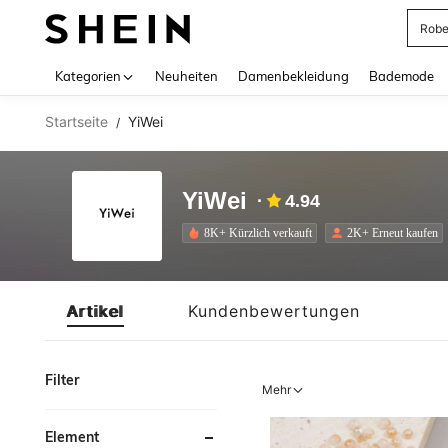
Rob
Use up 
Kategorien
Neuheiten
Damenbekleidung
Bademode
Startseite
YiWei
/
YiWei
4.94
8K+ Kürzlich verkauft
2K+ Erneut kaufen
Artikel
Kundenbewertungen
Filter
Mehr
Element