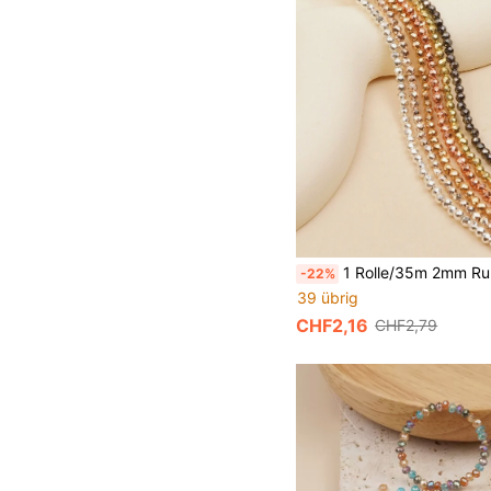
1 Rolle/35m 2mm Runde Kristallglasperlen Diy-armbandkette Schmucksachen
-22%
39 übrig
CHF2,16
CHF2,79