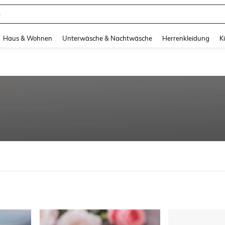
e
and down arrow keys to navigate search Zuletzt gesucht and Suche und Finde. Pr
Haus & Wohnen
Unterwäsche & Nachtwäsche
Herrenkleidung
K