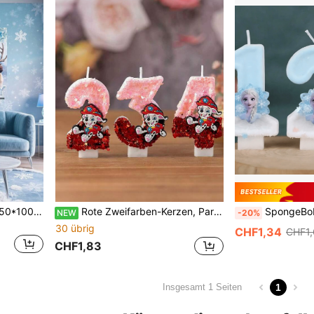
Paw Patrol 95*75cm und 150*100cm dekoratives Banner Hintergrund, Themen-Hintergrundtuch, geeignet für Garten Outdoor Geburtstagsfeier Dekoration, Heim Geburtstagsfeier Dekoration Hintergrundtuch, Partygeschenke, Outdoor Garten Dekoration
Rote Zweifarben-Kerzen, Partygeschenke, Partydekoration Zahlenkerzen, Jubiläums-Zahlenkerzen, Outdoor-Geburtstagsdekoration Kerzen, Weiches Gummi, Schlafzimmerdekoration, Selbstklebende Tapete, Poster, Junggesellinnenabschied, Weihnachten
SpongeBob SquarePants digitale Kerzen, Partygeschenke, Geburtsta
NEW
-20%
30 übrig
CHF1,34
CHF1,
CHF1,83
1
Insgesamt 1 Seiten