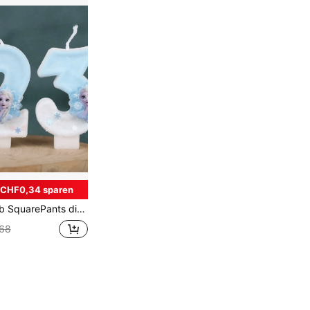
CHF0,34 sparen
gsdekoration, digitale Kerzen für Jahrestage. Geeignet für jede Partyveranstaltung und Feierlichkeit.
68