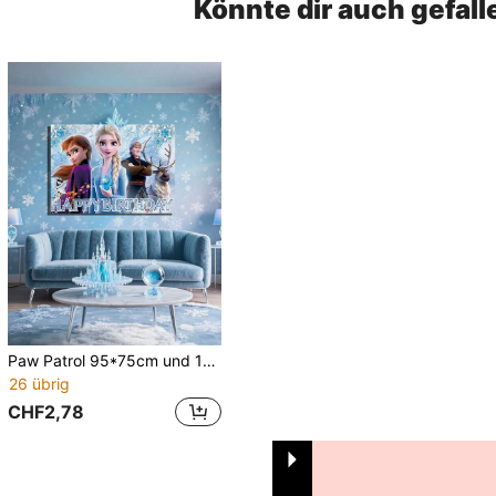
Könnte dir auch gefall
Paw Patrol 95*75cm und 150*100cm dekoratives Banner Hintergrund, Themen-Hintergrundtuch, geeignet für Garten Outdoor Geburtstagsfeier Dekoration, Heim Geburtstagsfeier Dekoration Hintergrundtuch, Partygeschenke, Outdoor Garten Dekoration
26 übrig
CHF2,78