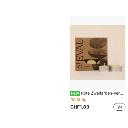
Rote Zweifarben-Kerzen, Partygeschenke, Partydekoration Zahlenkerzen, Jubiläums-Zahlenkerzen, Outdoor-Geburtstagsdekoration Kerzen, Weiches Gummi, Schlafzimmerdekoration, Selbstklebende Tapete, Poster, Junggesellinnenabschied, Weihnachten
NEW
30 übrig
CHF1,83