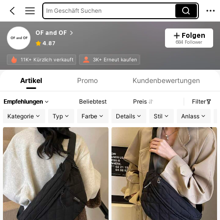
Im Geschäft Suchen
OF and OF
Folgen
684 Follower
4.87
Produktinformation: Preisangabe, Verkaufs- und Lagerbestandsdetails.
11K+ Kürzlich verkauft
3K+ Erneut kaufen
Artikel
Promo
Kundenbewertungen
Empfehlungen
Beliebtest
Preis
Filter
Kategorie
Typ
Farbe
Details
Stil
Anlass