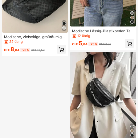
Modische Lässig-Plastikperlen Taill
en-/Brusttasche
12 übrig
Modische, vielseitige, großräumige,
mehrfachtaschige, wasserdichte Br
22 übrig
5
CHF
,84
-23%
CHF7,60
ustbeutel-Hüfttasche
8
CHF
,84
-23%
CHF11,52