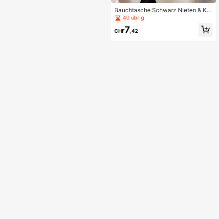
Bauchtasche Schwarz Nieten & Ket
te Dekor für Täglich
40 übrig
7
CHF
,42