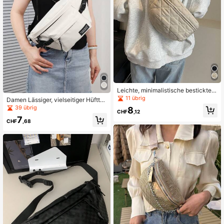
sungsvermögen, Laptop-Fach, trag
bar, für Teenager Mädchen Frauen
College-Studenten, Jungen und Mä
nner, College, Grundschule, Mittels
chule, High School, Arbeit, Busines
s, pendeln, draußen, Reisen, Ausflü
ge
Leichte, minimalistische bestickter
Brusttasche/Hüfttasche/Handytasc
11 übrig
Damen Lässiger, vielseitiger Hüfttas
he
che Brusttasche
39 übrig
8
CHF
,12
7
CHF
,68