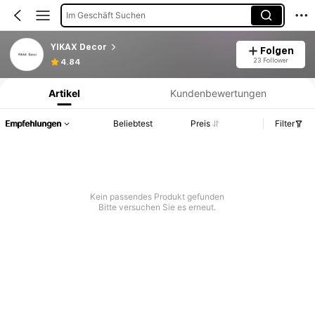
Im Geschäft Suchen
YIKAX Decor
Folgen
Produktinformation: Preisangabe, Verkaufs- und Lagerbestandsdetails.
23 Follower
4.84
Artikel
Kundenbewertungen
Empfehlungen
Beliebtest
Preis
Filter
Kein passendes Produkt gefunden
Bitte versuchen Sie es erneut.