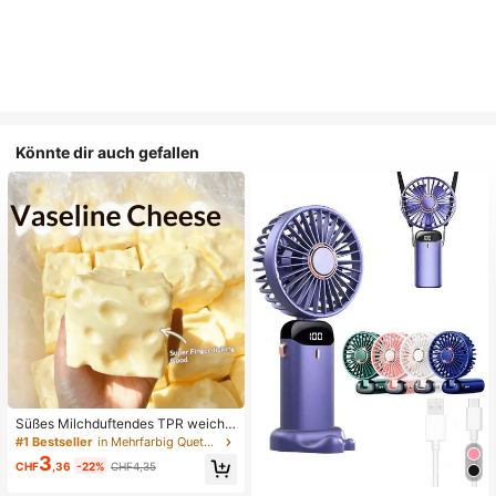
Könnte dir auch gefallen
Süßes Milchduftendes TPR weiche
s quetschbares Dumpling-förmiges
#1 Bestseller
in Mehrfarbig Quetschspielzeug für Teenager
Stressabbau-Spielzeug, 5cm niedli
3
CHF
,36
-22%
CHF4,35
ches lustiges Quetsch-Stressabbau
-Ornament, modisches praktisches