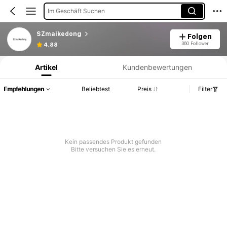
Im Geschäft Suchen
SZmaikedong
Folgen
Produktinformation: Preisangabe, Verkaufs- und Lagerbestandsdetails.
360 Follower
4.88
Artikel
Kundenbewertungen
Empfehlungen
Beliebtest
Preis
Filter
Kein passendes Produkt gefunden
Bitte versuchen Sie es erneut.