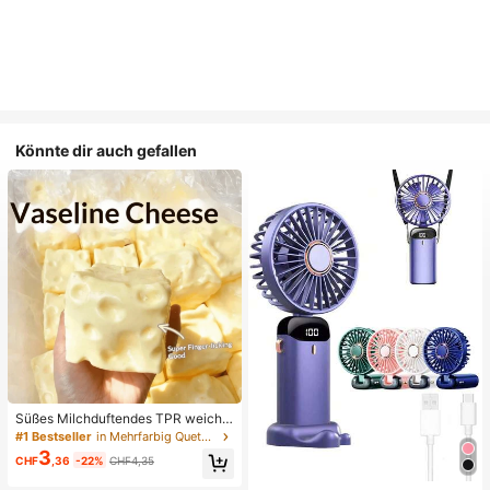
Könnte dir auch gefallen
Süßes Milchduftendes TPR weiche
s quetschbares Dumpling-förmiges
#1 Bestseller
in Mehrfarbig Quetschspielzeug für Teenager
Stressabbau-Spielzeug, 5cm niedli
3
CHF
,36
-22%
CHF4,35
ches lustiges Quetsch-Stressabbau
-Ornament, modisches praktisches